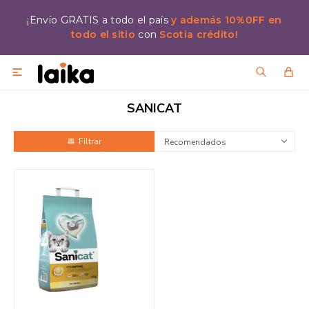
¡Envío GRATIS a todo el país
y además 10%0FF en
todo el sitio
con
Scotia crédito!

SANICAT
Recomendados