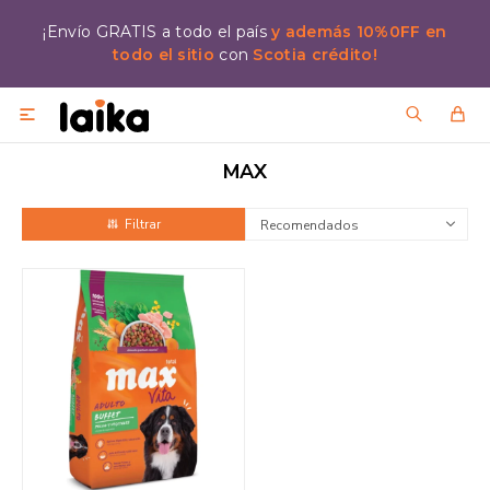
¡Envío GRATIS a todo el país
y además 10%0FF en
todo el sitio
con
Scotia crédito!

MAX
Recomendados