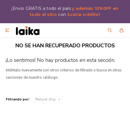
¡Envío GRATIS a todo el país
y además 10%0FF en
todo el sitio
con
Scotia crédito!

NO SE HAN RECUPERADO PRODUCTOS
¡Lo sentimos! No hay productos en esta sección.
Inténtalo nuevamente con otros criterios de filtrado o busca en otras
secciones de nuestro catálogo.
Filtrando por:
Natural dog