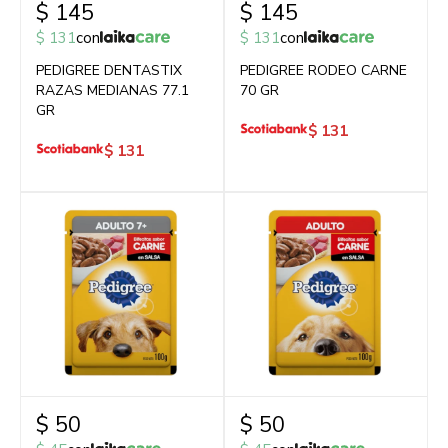
$
145
$
145
$
131
con
$
131
con
PEDIGREE DENTASTIX
PEDIGREE RODEO CARNE
RAZAS MEDIANAS 77.1
70 GR
GR
$
131
$
131
$
50
$
50