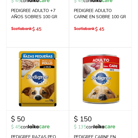
$
45
con
$
45
con
PEDIGREE ADULTO +7
PEDIGREE ADULTO
AÑOS SOBRES 100 GR
CARNE EN SOBRE 100 GR
$
45
$
45
$
50
$
150
$
45
con
$
135
con
PEDIGREE RAZAS PEQ
PEDIGREE CARNE EN