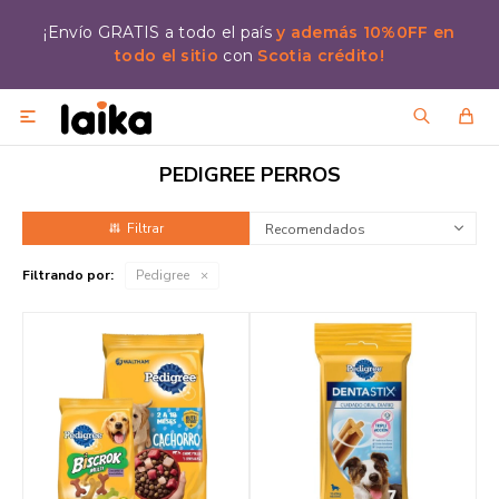
¡Envío GRATIS a todo el país
y además 10%0FF en
todo el sitio
con
Scotia crédito!

PEDIGREE PERROS
Recomendados
Filtrando por:
Pedigree