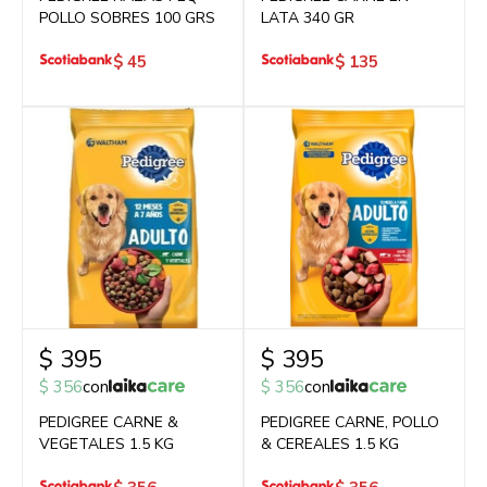
POLLO SOBRES 100 GRS
LATA 340 GR
$
45
$
135
$
395
$
395
$
356
con
$
356
con
PEDIGREE CARNE &
PEDIGREE CARNE, POLLO
VEGETALES 1.5 KG
& CEREALES 1.5 KG