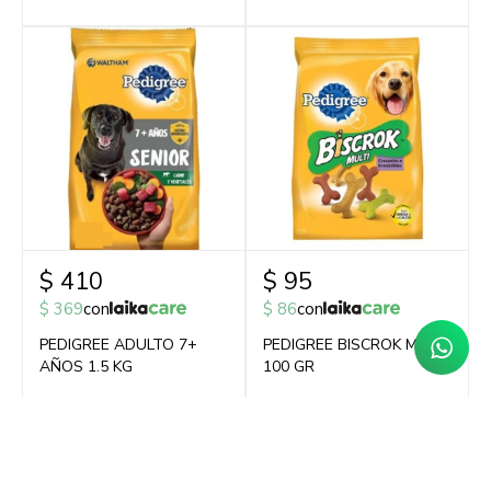
$
410
$
95
$
369
con
$
86
con
PEDIGREE ADULTO 7+
PEDIGREE BISCROK MULTI
AÑOS 1.5 KG
100 GR
$
369
$
86