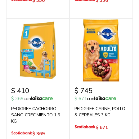
$
356
$
356
$
410
$
745
$
369
con
$
671
con
PEDIGREE CACHORRO
PEDIGREE CARNE, POLLO
SANO CRECIMIENTO 1.5
& CEREALES 3 KG
KG
$
671
$
369