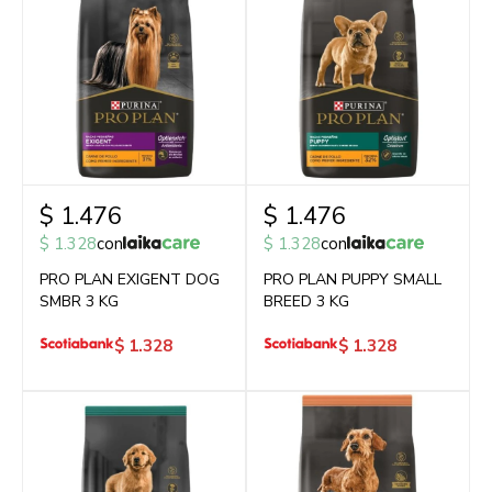
$
1.476
$
1.476
$
1.328
con
$
1.328
con
PRO PLAN EXIGENT DOG
PRO PLAN PUPPY SMALL
SMBR 3 KG
BREED 3 KG
$
1.328
$
1.328