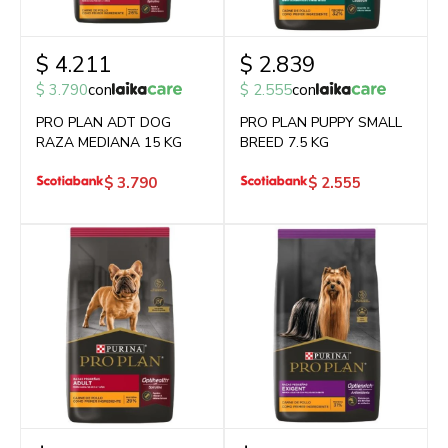
$
4.211
$
2.839
$
3.790
con
$
2.555
con
PRO PLAN ADT DOG
PRO PLAN PUPPY SMALL
RAZA MEDIANA 15 KG
BREED 7.5 KG
$
3.790
$
2.555