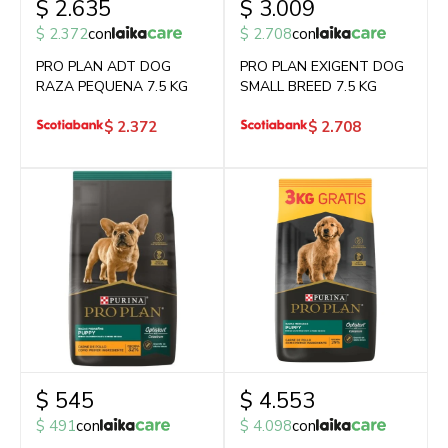
$
2.635
$
3.009
$
2.372
con
$
2.708
con
PRO PLAN ADT DOG
PRO PLAN EXIGENT DOG
RAZA PEQUENA 7.5 KG
SMALL BREED 7.5 KG
$
2.372
$
2.708
$
545
$
4.553
$
491
con
$
4.098
con