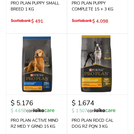
PRO PLAN PUPPY SMALL
PRO PLAN PUPPY
BREED 1 KG
COMPLETE 15 + 3 KG
$
491
$
4.098
$
5.176
$
1.674
$
4.658
con
$
1.507
con
PRO PLAN ACTIVE MIND
PRO PLAN RDCD CAL
RZ MED Y GRND 15 KG
DOG RZ PQN 3 KG