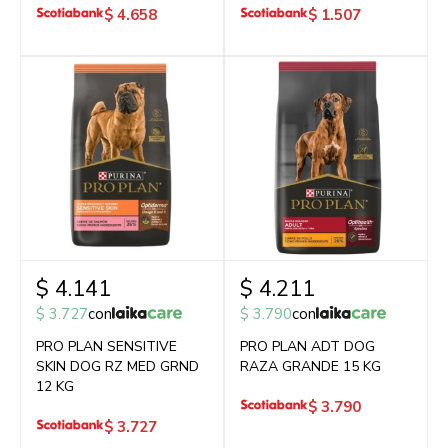
$
4.658
$
1.507
$
4.141
$
4.211
$
3.727
con
$
3.790
con
PRO PLAN SENSITIVE
PRO PLAN ADT DOG
SKIN DOG RZ MED GRND
RAZA GRANDE 15 KG
12 KG
$
3.790
$
3.727