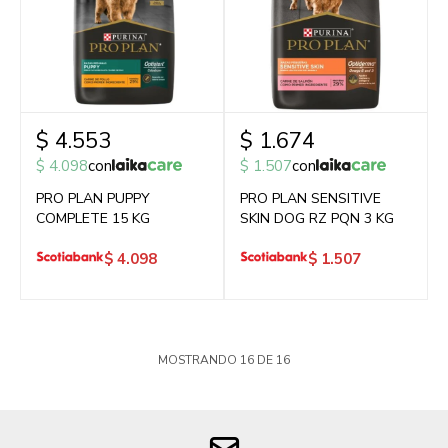
$
4.553
$
1.674
$
4.098
con
$
1.507
con
PRO PLAN PUPPY
PRO PLAN SENSITIVE
COMPLETE 15 KG
SKIN DOG RZ PQN 3 KG
$
4.098
$
1.507
MOSTRANDO
16
DE
16