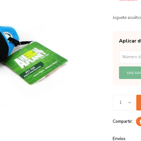
Juguete acuáti
Aplicar 
soy soc
1
Envíos