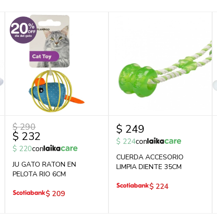
$
290
$
249
$
232
$
224
con
$
220
con
CUERDA ACCESORIO
JU GATO RATON EN
LIMPIA DIENTE 35CM
PELOTA RIO 6CM
$
224
$
209