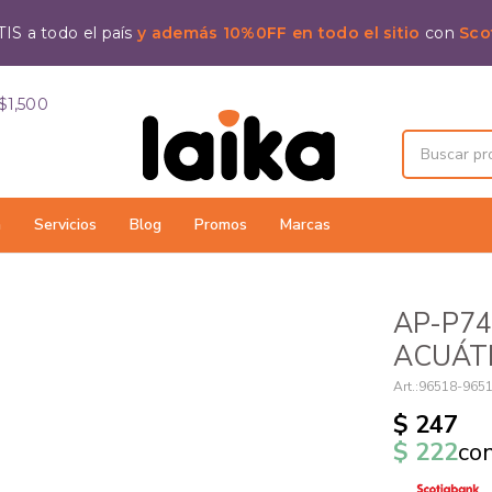
IS a todo el país
y además 10%0FF en todo el sitio
con
Sco
$1,500
a
Servicios
Blog
Promos
Marcas
AP-P74
ACUÁT
96518-965
$
247
$
222
co