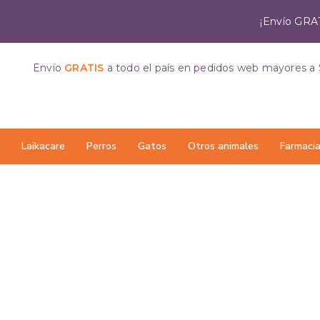
¡Envío GRAT
Envío
GRATIS
a todo el país
en pedidos web mayores a 
Laikacare
Perros
Gatos
Otros animales
Farmaci