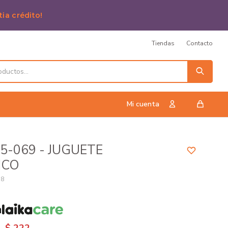
tia crédito!
Tiendas
Contacto
5-069 - JUGUETE
ICO
18
n