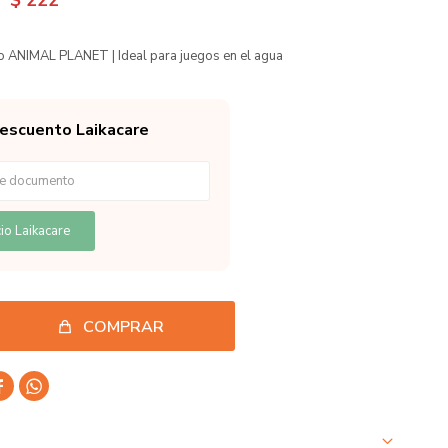
$
222
co ANIMAL PLANET | Ideal para juegos en el agua
descuento Laikacare
io Laikacare
COMPRAR

