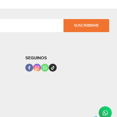
SUSCRIBIRME
SEGUINOS



