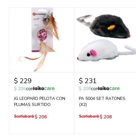
$
229
$
231
$
206
con
$
208
con
JG LEOPARD PELOTA CON
PA 5004 SET RATONES
PLUMAS SURTIDO
(X2)
$
206
$
208