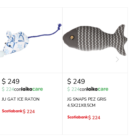
$
249
$
249
$
224
con
$
224
con
JU GAT ICE RATON
JG SNAPS PEZ GRIS
4,5X21X8,5CM
$
224
$
224