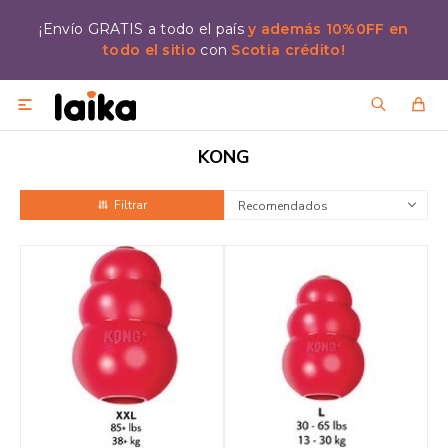
¡Envío GRATIS a todo el país
y además 10%0FF en
todo el sitio
con
Scotia crédito!

KONG
Recomendados