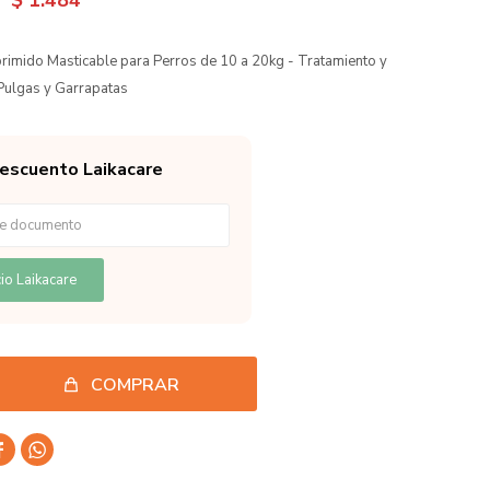
$
1.484
imido Masticable para Perros de 10 a 20kg - Tratamiento y
Pulgas y Garrapatas
descuento Laikacare
io Laikacare
COMPRAR

