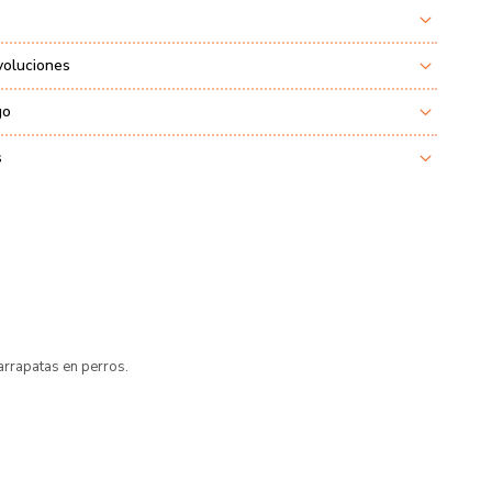
voluciones
go
s
arrapatas en perros.