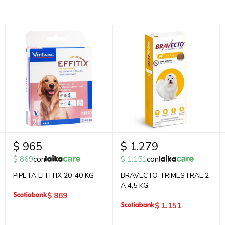
$
965
$
1.279
$
869
con
$
1.151
con
PIPETA EFFITIX 20-40 KG
BRAVECTO TRIMESTRAL 2
A 4,5 KG
$
869
$
1.151