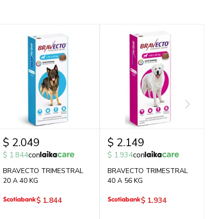
$
2.049
$
2.149
$
1.844
con
$
1.934
con
BRAVECTO TRIMESTRAL
BRAVECTO TRIMESTRAL
20 A 40 KG
40 A 56 KG
$
1.844
$
1.934