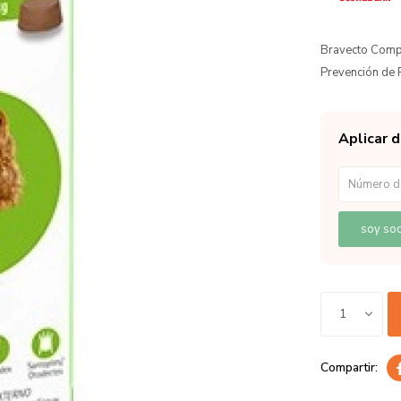
Bravecto Compr
Prevención de 
Aplicar 
soy soc
1