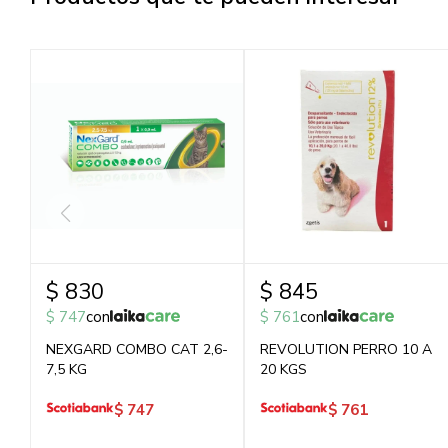
$
830
$
845
$
747
con
$
761
con
NEXGARD COMBO CAT 2,6-
REVOLUTION PERRO 10 A
7,5 KG
20 KGS
$
747
$
761