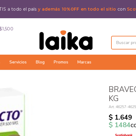
IS a todo el país
y además 10%0FF en todo el sitio
con
Sco
$1,500
a
Servicios
Blog
Promos
Marcas
BRAVEC
KG
46257-462
$
1.649
$
1484
c