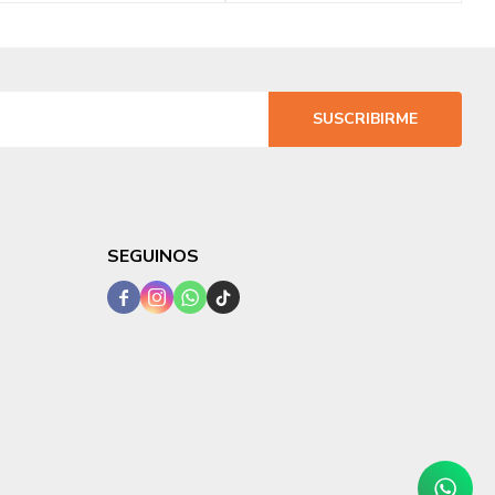
SUSCRIBIRME
SEGUINOS



