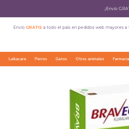
¡Envío GRAT
Envío
GRATIS
a todo el país
en pedidos web mayores a 
Laikacare
Perros
Gatos
Otros animales
Farmaci