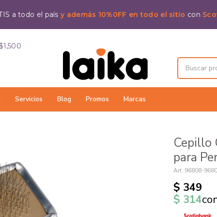
IS a todo el país
y además 10%0FF en todo el sitio
con
Sco
$1,500
a
Servicios
Blog
Promos
Marcas
Cepillo
para Per
96808-968
$
349
$
314
co