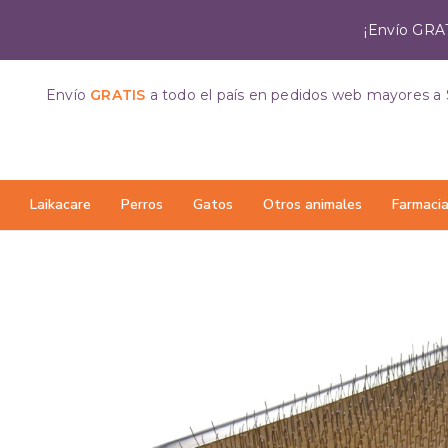
¡Envío GRAT
Envío
GRATIS
a todo el país
en pedidos web mayores a 
Laikacare
Perros
Gatos
Otros animales
Farmaci