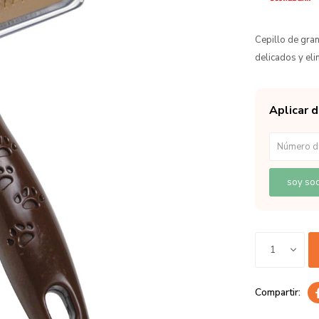
Cepillo de gra
delicados y eli
Aplicar 
soy soc
1