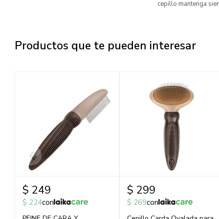
cepillo mantenga siem
Productos que te pueden interesar
$
249
$
299
$
224
con
$
269
con
PEINE DE CARA Y
Cepillo Carda Ovalada para