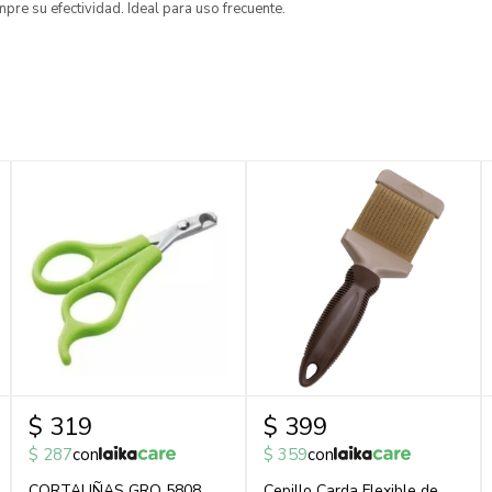
pre su efectividad. Ideal para uso frecuente.
$
319
$
399
$
287
con
$
359
con
CORTAUÑAS GRO 5808
Cepillo Carda Flexible de