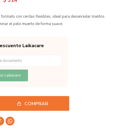
$
314
n formato con cerdas flexibles, ideal para desenredar mantos
minar el pelo muerto de forma suave.
descuento Laikacare
io Laikacare
COMPRAR

