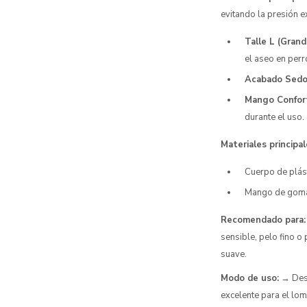
evitando la presión e
Talle L (Grand
el aseo en per
Acabado Sedo
Mango Confor
durante el uso.
Materiales principal
Cuerpo de plást
Mango de goma 
Recomendado para:
sensible, pelo fino o
suave.
Modo de uso:
→ Desl
excelente para el lom