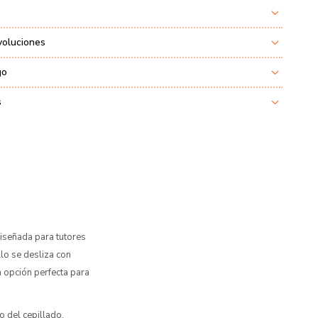
voluciones
go
s
 diseñada para tutores
llo se desliza con
a opción perfecta para
 del cepillado,