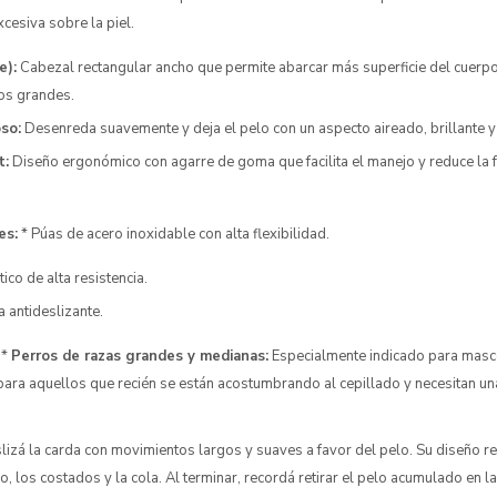
xcesiva sobre la piel.
e):
Cabezal rectangular ancho que permite abarcar más superficie del cuerpo,
ros grandes.
so:
Desenreda suavemente y deja el pelo con un aspecto aireado, brillante y
t:
Diseño ergonómico con agarre de goma que facilita el manejo y reduce la f
es:
* Púas de acero inoxidable con alta flexibilidad.
ico de alta resistencia.
antideslizante.
*
Perros de razas grandes y medianas:
Especialmente indicado para masco
 para aquellos que recién se están acostumbrando al cepillado y necesitan u
izá la carda con movimientos largos y suaves a favor del pelo. Su diseño re
o, los costados y la cola. Al terminar, recordá retirar el pelo acumulado en l