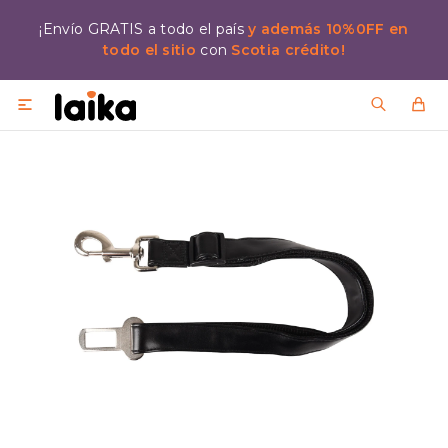
¡Envío GRATIS a todo el país
y además 10%0FF en
todo el sitio
con
Scotia crédito!
