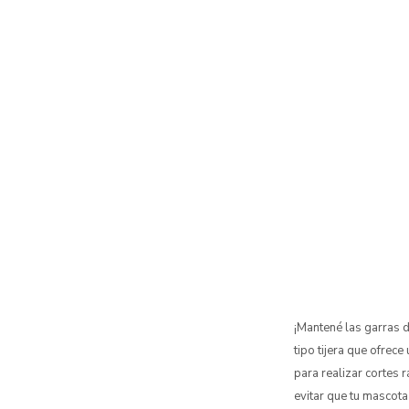
¡Mantené las garras d
tipo tijera que ofrec
para realizar cortes 
evitar que tu mascot