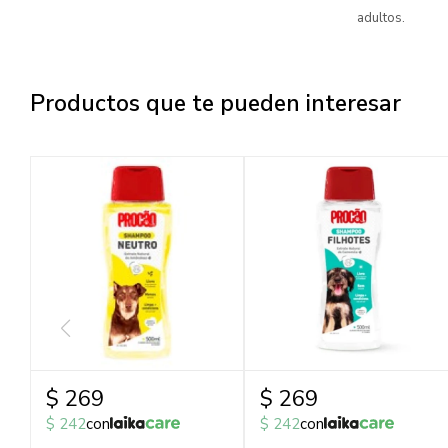
adultos.
Productos que te pueden interesar
$
269
$
269
$
242
con
$
242
con