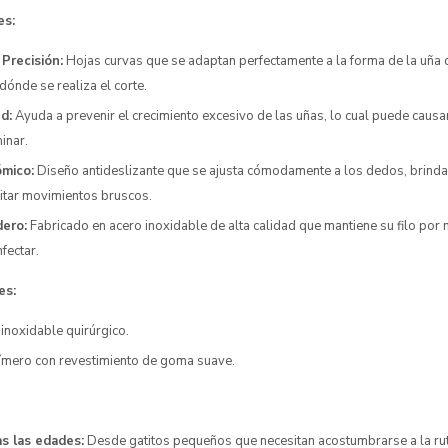
es:
Precisión:
Hojas curvas que se adaptan perfectamente a la forma de la uña 
dónde se realiza el corte.
d:
Ayuda a prevenir el crecimiento excesivo de las uñas, lo cual puede causa
inar.
mico:
Diseño antideslizante que se ajusta cómodamente a los dedos, brinda
vitar movimientos bruscos.
dero:
Fabricado en acero inoxidable de alta calidad que mantiene su filo po
nfectar.
es:
inoxidable quirúrgico.
mero con revestimiento de goma suave.
s las edades:
Desde gatitos pequeños que necesitan acostumbrarse a la rut