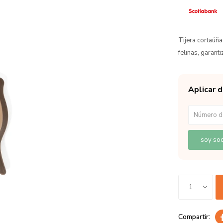
Tijera cortaúñ
felinas, garanti
Aplicar 
soy soc
1