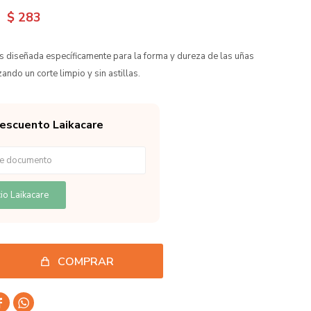
$
283
as diseñada específicamente para la forma y dureza de las uñas
zando un corte limpio y sin astillas.
descuento Laikacare
io Laikacare
COMPRAR

