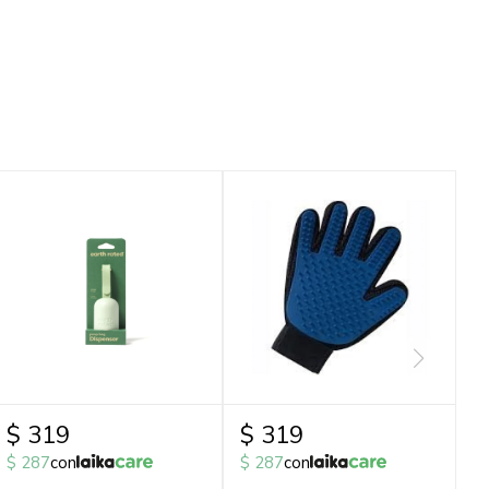
$
319
$
319
$
287
con
$
287
con