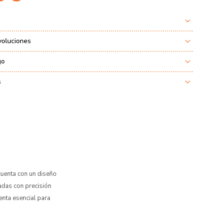
voluciones
go
s
 cuenta con un diseño
ladas con precisión
ienta esencial para