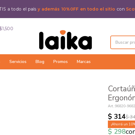
IS a todo el país
y además 10%0FF en todo el sitio
con
Sco
$1,500
a
Servicios
Blog
Promos
Marcas
Cortaúñ
Ergonóm
96820-968
$
314
$
3
10
$
298
co