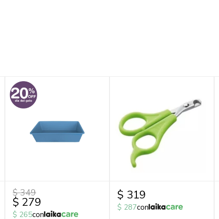
$
349
$
319
$
279
$
287
con
$
265
con