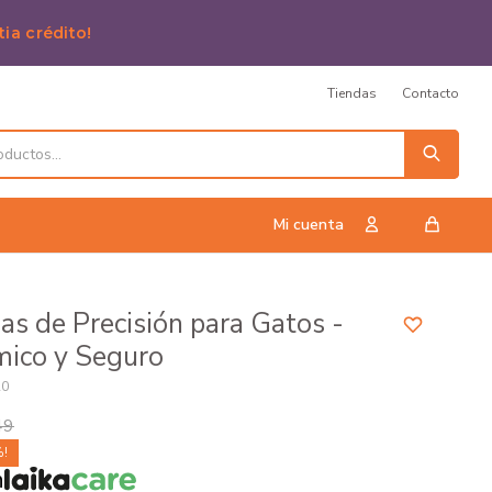
tia crédito!
Tiendas
Contacto
as de Precisión para Gatos -
ico y Seguro
20
49
n