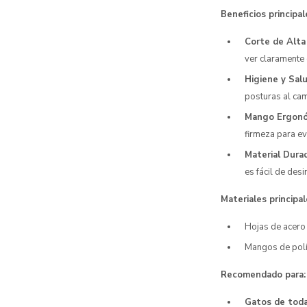
Beneficios principal
Corte de Alta 
ver claramente 
Higiene y Salu
posturas al cam
Mango Ergonó
firmeza para e
Material Dura
es fácil de desi
Materiales principal
Hojas de acero 
Mangos de polí
Recomendado para:
Gatos de toda