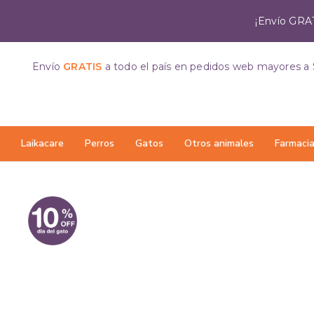
¡Envío GRAT
Envío
GRATIS
a todo el país
en pedidos web mayores a 
Laikacare
Perros
Gatos
Otros animales
Farmaci