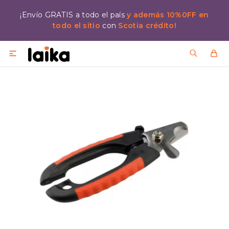
¡Envío GRATIS a todo el país
y además 10%0FF en
todo el sitio
con
Scotia crédito!
