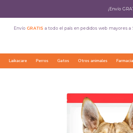
¡Envío GRAT
Envío
GRATIS
a todo el país
en pedidos web mayores a 
Laikacare
Perros
Gatos
Otros animales
Farmaci