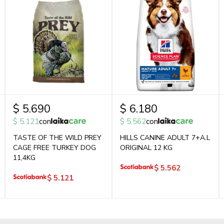
$
5.690
$
6.180
$
5.121
con
$
5.562
con
TASTE OF THE WILD PREY
HILLS CANINE ADULT 7+A.L
CAGE FREE TURKEY DOG
ORIGINAL 12 KG
11,4KG
$
5.562
$
5.121