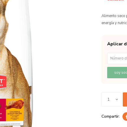
Alimento seco p
energía y nutri
Aplicar 
soy soc
1