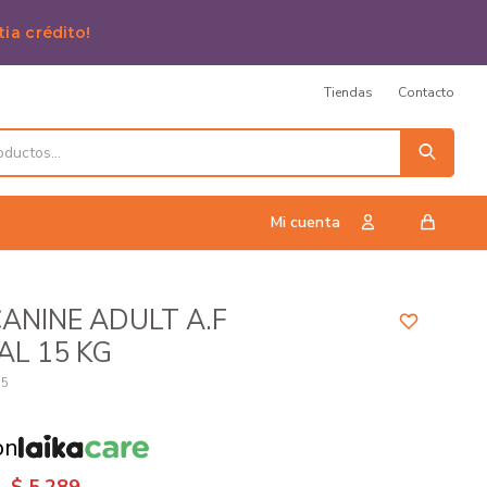
tia crédito!
Tiendas
Contacto
CANINE ADULT A.F
AL 15 KG
35
on