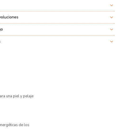
voluciones
go
s
ara una piel y pelaje
energéticas de los