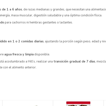
s de 1 a 6 años
, de razas medianas y grandes, que necesitan una alimentaci
nergía, masa muscular, digestión saludable y una óptima condición física.
ado
para cachorros ni hembras gestantes o lactantes.
idido en 1 o 2 comidas diarias
, ajustando la porción según peso, edad y niv
pre
agua fresca y limpia
disponible.
está acostumbrado a Hill’s, realizar una
transición gradual de 7 días
, mezcl
 con el alimento anterior.