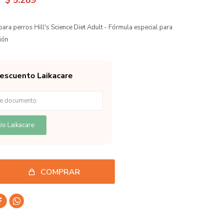
$
5.289
ara perros Hill's Science Diet Adult - Fórmula especial para
ción
descuento Laikacare
io Laikacare
COMPRAR

