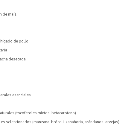
en de maíz
o
 hígado de pollo
ería
lacha desecada
erales esenciales
aturales (tocoferoles mixtos, betacaroteno)
les seleccionados (manzana, brócoli, zanahoria, arándanos, arvejas)