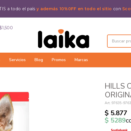
IS a todo el país
y además 10%0FF en todo el sitio
con
Sco
$1,500
a
Servicios
Blog
Promos
Marcas
HILLS 
ORIGIN
97635-976
$
5.877
$
5289
c