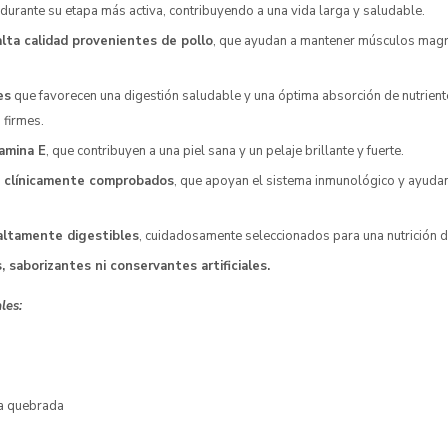
durante su etapa más activa, contribuyendo a una vida larga y saludable.
lta calidad provenientes de pollo
, que ayudan a mantener músculos magr
es
que favorecen una digestión saludable y una óptima absorción de nutrien
 firmes.
amina E
, que contribuyen a una piel sana y un pelaje brillante y fuerte.
 clínicamente comprobados
, que apoyan el sistema inmunológico y ayudan
altamente digestibles
, cuidadosamente seleccionados para una nutrición di
, saborizantes ni conservantes artificiales.
ales:
a quebrada