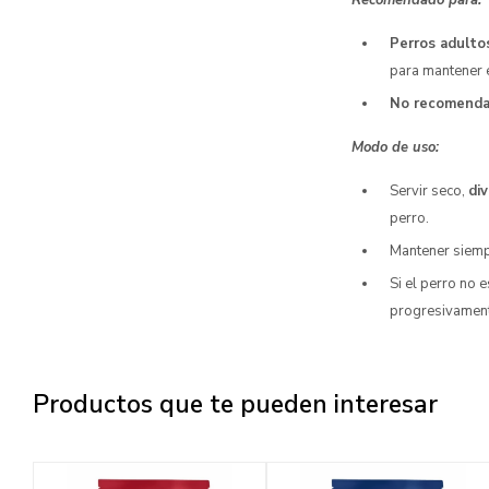
Recomendado para:
Perros adulto
para mantener e
No recomend
Modo de uso:
Servir seco,
div
perro.
Mantener siem
Si el perro no 
progresivamente
Productos que te pueden interesar