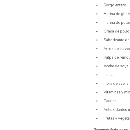
Sorgo entero
Harina de glut
Harina de poll
Grasa de pollo
Saborizante de
Arroz de cervec
Pulpa de remo
Aceite de soya
Linaza
Fibra de avena
Vitaminas y min
Taurina
Antioxidantes n
Frutas y vegeta