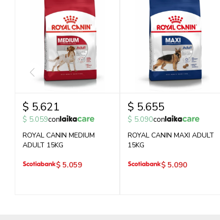
$
5.621
$
5.655
$
5.059
con
$
5.090
con
ROYAL CANIN MEDIUM
ROYAL CANIN MAXI ADULT
ADULT 15KG
15KG
$
5.059
$
5.090