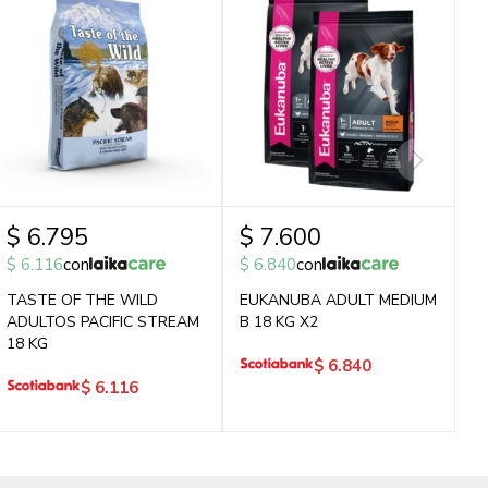
$
6.795
$
7.600
$
6.116
con
$
6.840
con
TASTE OF THE WILD
EUKANUBA ADULT MEDIUM
ADULTOS PACIFIC STREAM
B 18 KG X2
18 KG
$
6.840
$
6.116