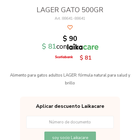
LAGER GATO 500GR
88641-88641
$
90
$
81
con
$
81
Alimento para gatos adultos LAGER: fórmula natural para salud y
brillo
Aplicar descuento Laikacare
soy socio Laikacare