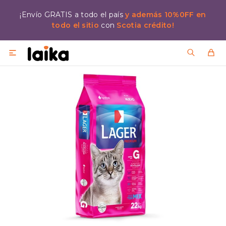
¡Envío GRATIS a todo el país
y además 10%0FF en
todo el sitio
con
Scotia crédito!
