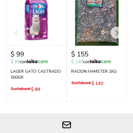
$
99
$
155
$
89
con
$
140
con
LAGER GATO CASTRADO
RACION HAMSTER 1KG
500GR
$
140
$
89