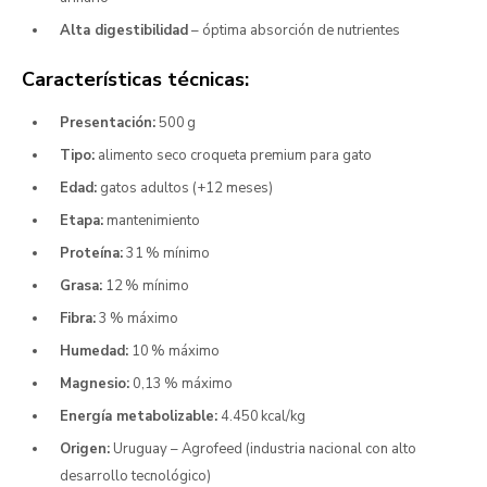
Alta digestibilidad
– óptima absorción de nutrientes
Características técnicas:
Presentación:
500 g
Tipo:
alimento seco croqueta premium para gato
Edad:
gatos adultos (+12 meses)
Etapa:
mantenimiento
Proteína:
31 % mínimo
Grasa:
12 % mínimo
Fibra:
3 % máximo
Humedad:
10 % máximo
Magnesio:
0,13 % máximo
Energía metabolizable:
4.450 kcal/kg
Origen:
Uruguay – Agrofeed (industria nacional con alto
desarrollo tecnológico)