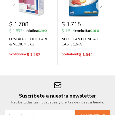
$
1.708
$
1.715
$
1.537
con
$
1.544
con
HPM ADULT DOG LARGE
ND OCEAN FELINE AD
& MEDIUM 3KG
CAST. 1,5KG
$
1.537
$
1.544
Suscríbete a nuestra newsletter
Recibe todas las novedades y ofertas de nuestra tienda.