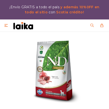
¡Envío GRATIS a todo el país
y además 10%0FF en
todo el sitio
con
Scotia crédito!
