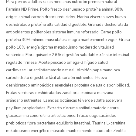
Para perros adultos razas medianas nutrición premium natural
Farmina ND Prime. Pollo fresco deshuesado proteína animal 98%
origen animal carbohidratos reducidos. Harina vísceras aves huevo
deshidratado proteína alta calidad digestible. Granada deshidratada
antioxidantes polifenoles sistema inmune reforzado. Carne pollo
proteína 30% mínimo musculatura magra mantenimiento vigor. Grasa
pollo 18% energía óptima metabolismo moderado vitalidad
sostenida. Fibra guisante 2.6% digestión saludable tránsito intestinal
regulado firmeza. Aceite pescado omega-3 hígado salud
cardiovascular antiinflamatorio natural. Almidón papa mandioca
carbohidrato digestible fácil absorción nutrientes. Huevo
deshidratado aminoácidos esenciales proteína de alta disponibilidad.
Frutas verduras deshidratadas zanahoria espinaca manzana
arándano nutrientes. Esencias botánicas té verde alfalfa aloe vera
psyllium propiedades. Extracto cúrcuma antiinflamatorio natural
glucosamina condroitina articulaciones. Fructo oligosacáridos
prebióticos flora bacteriana equilibrio intestinal. Taurina L-carnitina
metabolismo energético músculo mantenimiento saludable. Zeolita