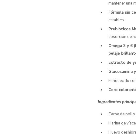
mantener una
m
Fórmula sin ce
estables.
Prebióticos 
absorción de nu
Omega 3 y 6 
pelaje brillant
Extracto de yu
Glucosamina y
Enriquecido co
Cero colorante
Ingredientes princip
Carne de pollo
Harina de vísc
Huevo deshidr