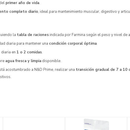
 del
primer año de vida
.
ento completo diario
, ideal para mantenimiento muscular, digestivo y articu
iguiendo la
tabla de raciones
indicada por Farmina según el peso y nivel de a
idad diaria para mantener una
condición corporal óptima
.
n diaria en
1 o 2 comidas
.
pre
agua fresca y limpia
disponible.
 está acostumbrado a N&D Prime, realizar una
transición gradual de 7 a 10 
stivos.