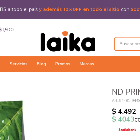
IS a todo el país
y además 10%0FF en todo el sitio
con
Sco
$1,500
a
Servicios
Blog
Promos
Marcas
ND PRI
94481-944
$
4.492
$
4043
c