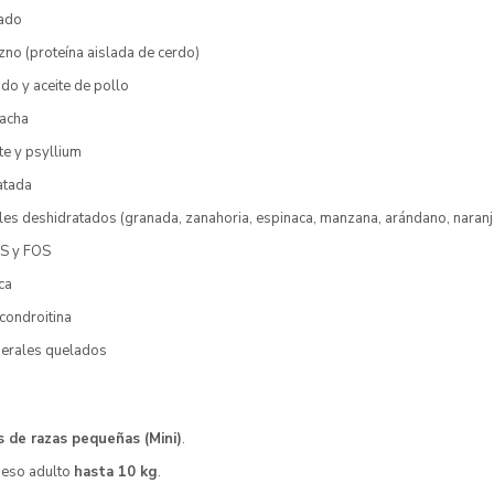
cado
zno (proteína aislada de cerdo)
do y aceite de pollo
acha
te y psyllium
atada
les deshidratados (granada, zanahoria, espinaca, manzana, arándano, naranj
OS y FOS
ca
condroitina
nerales quelados
s de razas pequeñas (Mini)
.
peso adulto
hasta 10 kg
.