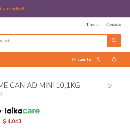
tia crédito!
Tiendas
Contacto
ME CAN AD MINI 10,1KG
81
on
$
4.043