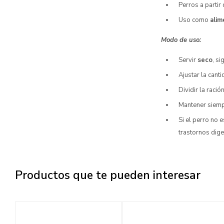
Perros a partir
Uso como
alim
Modo de uso:
Servir
seco
, s
Ajustar la cant
Dividir la ració
Mantener siem
Si el perro no
trastornos dige
Productos que te pueden interesar