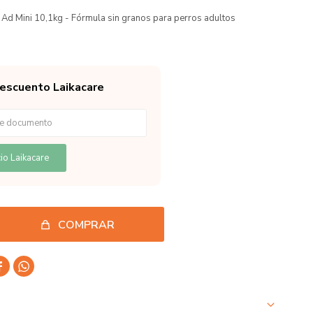
Ad Mini 10,1kg - Fórmula sin granos para perros adultos
descuento Laikacare
io Laikacare
COMPRAR

