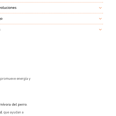
voluciones
go
s
 promueve energía y
rnívora del perro
.
ad
, que ayudan a