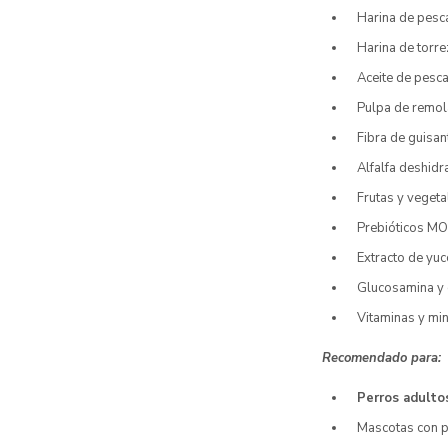
Harina de pes
Harina de torre
Aceite de pesca
Pulpa de remol
Fibra de guisan
Alfalfa deshidr
Frutas y vegeta
Prebióticos M
Extracto de yuc
Glucosamina y 
Vitaminas y mi
Recomendado para:
Perros adulto
Mascotas con 