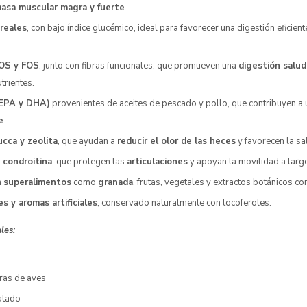
asa muscular magra y fuerte
.
reales
, con bajo índice glucémico, ideal para favorecer una digestión eficient
MOS y FOS
, junto con fibras funcionales, que promueven una
digestión salud
trientes.
(EPA y DHA)
provenientes de aceites de pescado y pollo, que contribuyen a
e
.
cca y zeolita
, que ayudan a
reducir el olor de las heces
y favorecen la sal
 condroitina
, que protegen las
articulaciones
y apoyan la movilidad a larg
n
superalimentos
como
granada
, frutas, vegetales y extractos botánicos co
s y aromas artificiales
, conservado naturalmente con tocoferoles.
ales:
eras de aves
atado