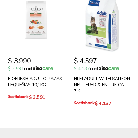
$
3.990
$
4.597
$
3.591
con
$
4.137
con
BIOFRESH ADULTO RAZAS
HPM ADULT WITH SALMON
PEQUEÑAS 10,1KG
NEUTERED & ENTIRE CAT
7 K
$
3.591
$
4.137