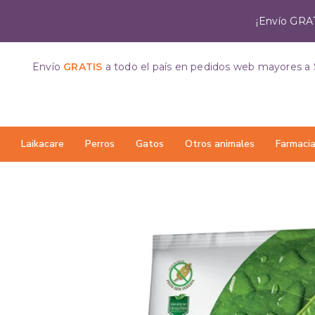
¡Envío GRAT
Envío
GRATIS
a todo el país
en pedidos web mayores a 
Laikacare
Perros
Gatos
Otros animales
Farmaci