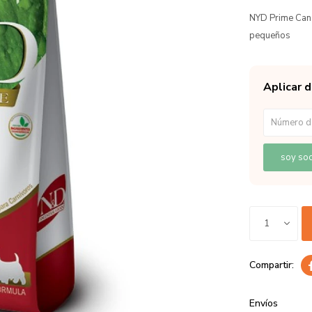
NYD Prime Can 
pequeños
Aplicar 
soy soc
1
Envíos