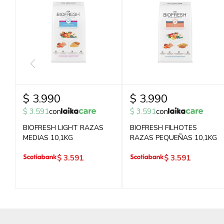
$
3.990
$
3.990
$
3.591
con
$
3.591
con
BIOFRESH LIGHT RAZAS
BIOFRESH FILHOTES
MEDIAS 10,1KG
RAZAS PEQUEÑAS 10,1KG
$
3.591
$
3.591