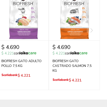
$
4.690
$
4.690
$
4.221
con
$
4.221
con
BIOFRESH GATO ADULTO
BIOFRESH GATO
POLLO 7,5 KG
CASTRADO SALMON 7,5
KG
$
4.221
$
4.221