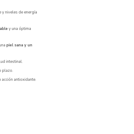
e y niveles de energía
able
y una óptima
 una
piel sana y un
ud intestinal.
o plazo.
n acción antioxidante.