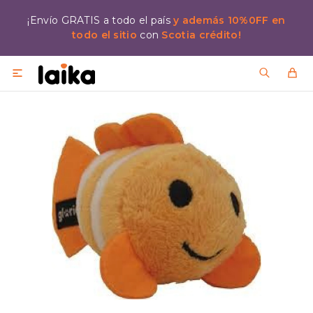
¡Envío GRATIS a todo el país
y además 10%0FF en
todo el sitio
con
Scotia crédito!
