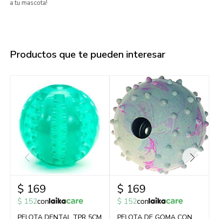
a tu mascota!
Productos que te pueden interesar
$
169
$
169
$
152
con
$
152
con
PELOTA DENTAL TPR 5CM
PELOTA DE GOMA CON