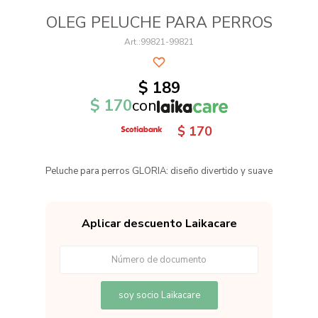
OLEG PELUCHE PARA PERROS
99821-99821
$
189
$
170
con
$
170
Peluche para perros GLORIA: diseño divertido y suave
Aplicar descuento Laikacare
soy socio Laikacare