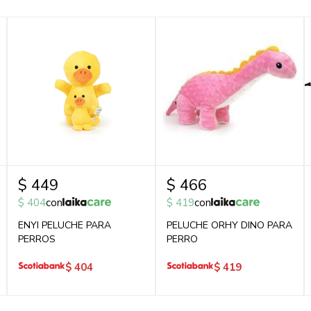
$
449
$
466
$
404
con
$
419
con
ENYI PELUCHE PARA
PELUCHE ORHY DINO PARA
PERROS
PERRO
$
404
$
419