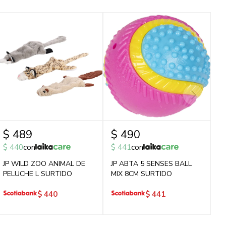
$
489
$
490
$
440
con
$
441
con
JP WILD ZOO ANIMAL DE
JP ABTA 5 SENSES BALL
PELUCHE L SURTIDO
MIX 8CM SURTIDO
$
440
$
441