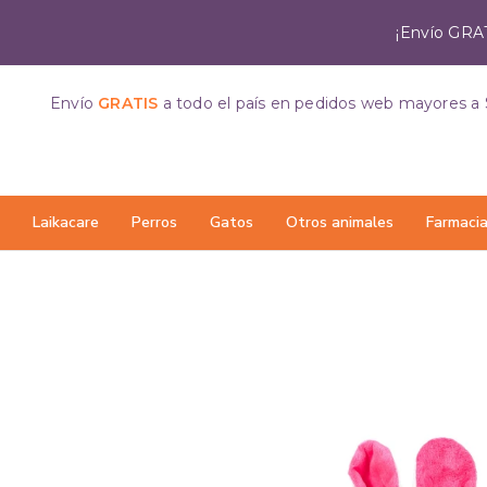
¡Envío GRAT
Envío
GRATIS
a todo el país
en pedidos web mayores a 
Laikacare
Perros
Gatos
Otros animales
Farmaci