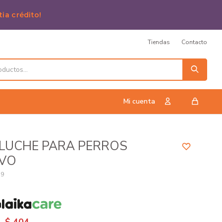
tia crédito!
Tiendas
Contacto
ELUCHE PARA PERROS
IVO
39
n