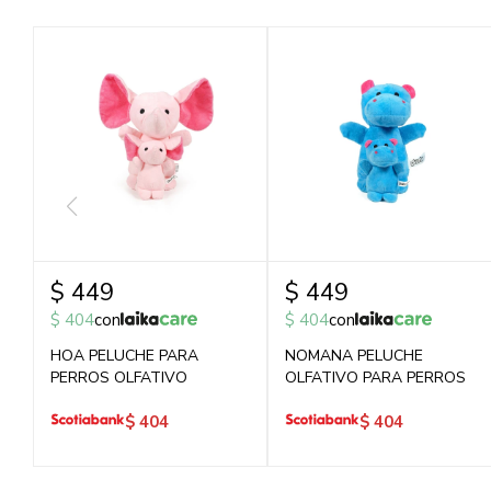
$
449
$
449
$
404
con
$
404
con
HOA PELUCHE PARA
NOMANA PELUCHE
PERROS OLFATIVO
OLFATIVO PARA PERROS
$
404
$
404