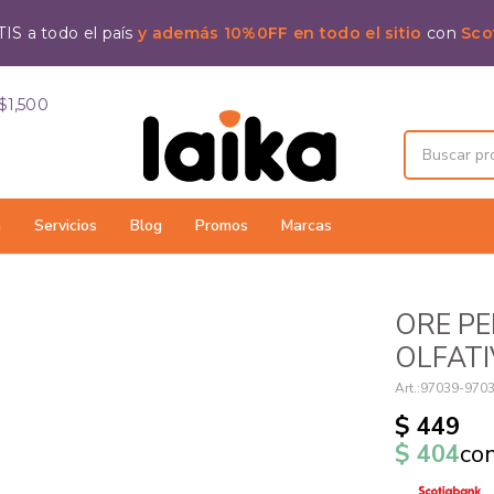
IS a todo el país
y además 10%0FF en todo el sitio
con
Sco
$1,500
a
Servicios
Blog
Promos
Marcas
ORE P
OLFAT
97039-970
$
449
$
404
co