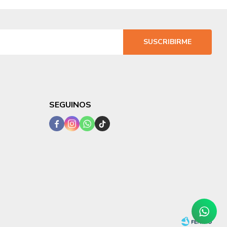
SUSCRIBIRME
SEGUINOS



