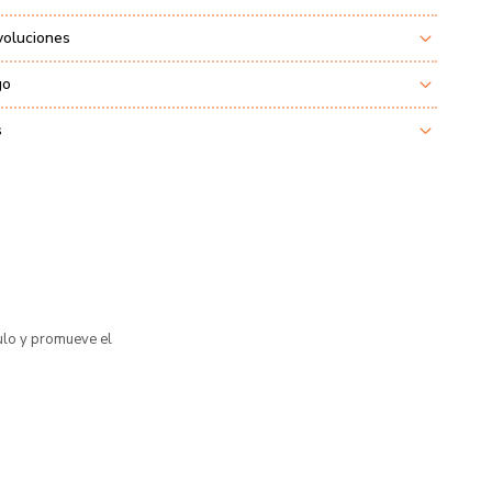
voluciones
go
s
culo y promueve el