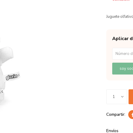
Juguete olfativ
Aplicar 
soy soc
1
Envíos