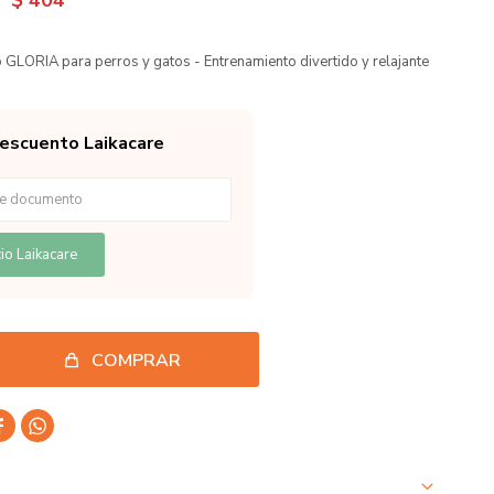
$
404
o GLORIA para perros y gatos - Entrenamiento divertido y relajante
descuento Laikacare
io Laikacare
COMPRAR

