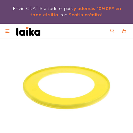
¡Envío GRATIS a todo el país
y además 10%0FF en
todo el sitio
con
Scotia crédito!
