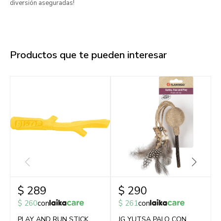
diversión aseguradas!
Productos que te pueden interesar
$
289
$
290
$
260
con
$
261
con
PLAY AND RUN STICK
JG YUTSA PALO CON