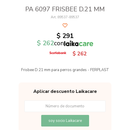
PA 6097 FRISBEE D.21 MM
89537-89537
$
291
$
262
con
$
262
Frisbee D.21 mm para perros grandes - FERPLAST
Aplicar descuento Laikacare
soy socio Laikacare