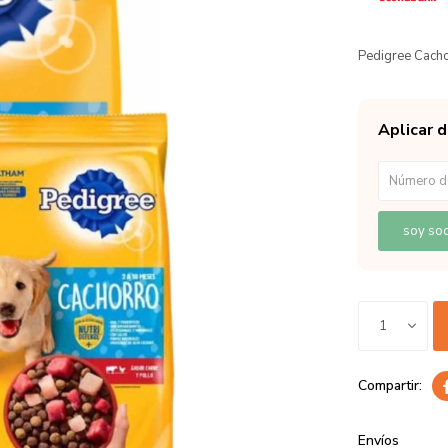
Pedigree Cacho
Aplicar 
soy soc
1
Envíos