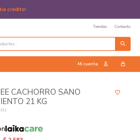
tia crédito!
Tiendas
Contacto
REE CACHORRO SANO
IENTO 21 KG
1311
on