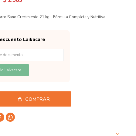
$
2.583
rro Sano Crecimiento 21 kg - Fórmula Completa y Nutritiva
descuento Laikacare
io Laikacare
COMPRAR

