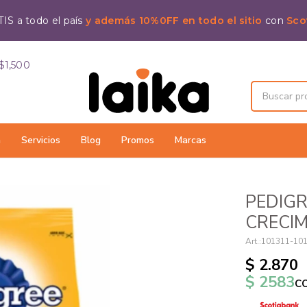
IS a todo el país
y además 10%0FF en todo el sitio
con
Sco
$1,500
a
Servicios
Blog
Promos
Marcas
PEDIG
CRECIM
101311-10
$
2.870
$
2583
c