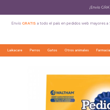
¡Envío GRAT
Envío
GRATIS
a todo el país
en pedidos web mayores a 
Laikacare
Perros
Gatos
Otros animales
Farmaci