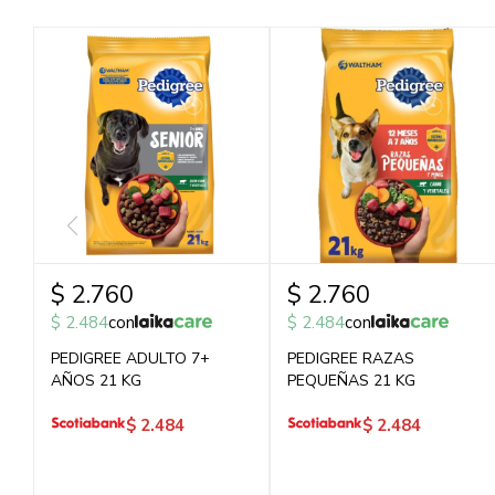
$
2.760
$
2.760
$
2.484
con
$
2.484
con
PEDIGREE ADULTO 7+
PEDIGREE RAZAS
AÑOS 21 KG
PEQUEÑAS 21 KG
$
2.484
$
2.484