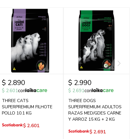
$
2.890
$
2.990
$
2.601
con
$
2.691
con
THREE CATS
THREE DOGS
SUPERPREMIUM FILHOTE
SUPERPREMIUM ADULTOS
POLLO 10.1 KG
RAZAS MED/GDES CARNE
Y ARROZ 15 KG + 2 KG
$
2.601
$
2.691