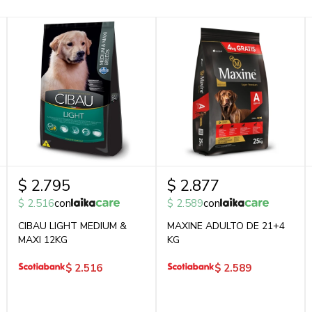
$
2.795
$
2.877
$
2.516
con
$
2.589
con
CIBAU LIGHT MEDIUM &
MAXINE ADULTO DE 21+4
MAXI 12KG
KG
$
2.516
$
2.589