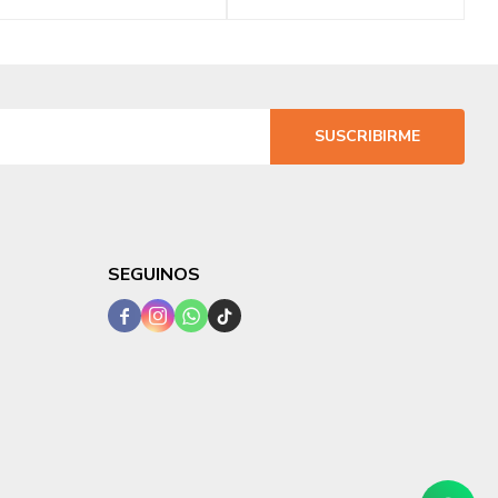
SUSCRIBIRME
SEGUINOS



