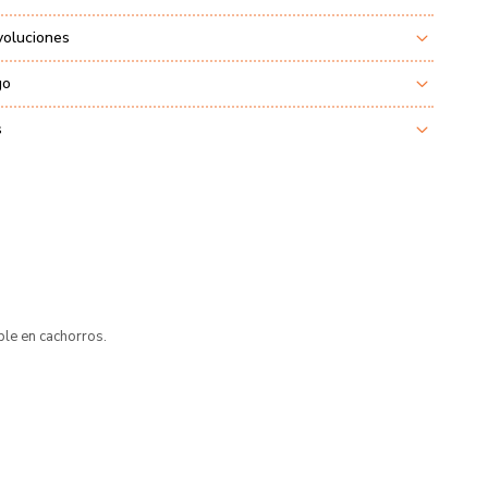
voluciones
go
s
ble en cachorros.