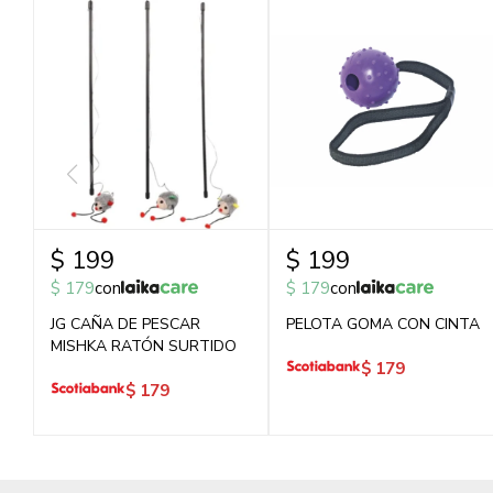
$
199
$
199
$
179
con
$
179
con
JG CAÑA DE PESCAR
PELOTA GOMA CON CINTA
MISHKA RATÓN SURTIDO
$
179
$
179