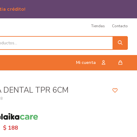
tia crédito!
Tiendas
Contacto
 DENTAL TPR 6CM
78
n
$
188