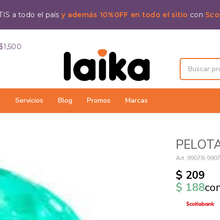
IS a todo el país
y además 10%0FF en todo el sitio
con
Sco
$1,500
a
Servicios
Blog
Promos
Marcas
PELOTA
99078-990
$
209
$
188
co