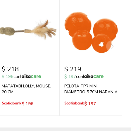
$
218
$
219
$
196
con
$
197
con
MATATABI LOLLY, MOUSE,
PELOTA TPR MINI
20 CM
DIÁMETRO 5.7CM NARANJA
$
196
$
197