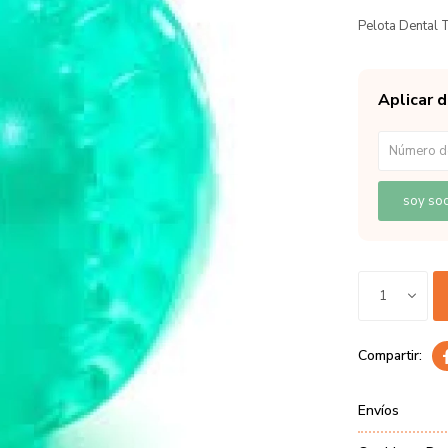
Pelota Dental 
Aplicar 
soy soc
1
Envíos