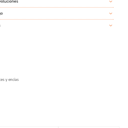
voluciones
go
s
es y encías