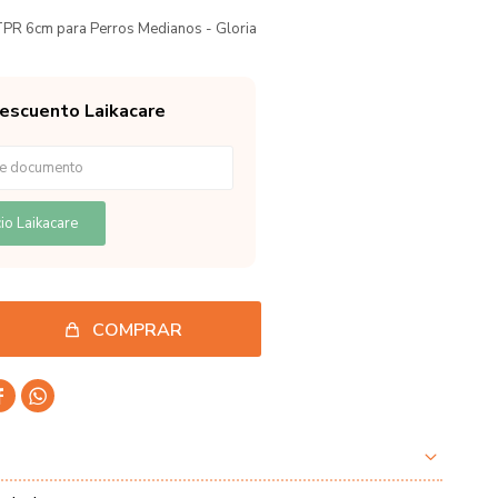
TPR 6cm para Perros Medianos - Gloria
descuento Laikacare
io Laikacare
COMPRAR

