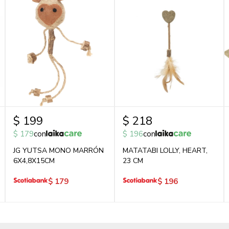
$
199
$
218
$
179
con
$
196
con
JG YUTSA MONO MARRÓN
MATATABI LOLLY, HEART,
6X4,8X15CM
23 CM
$
179
$
196