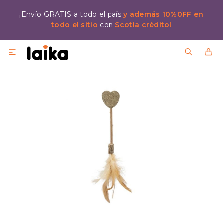
¡Envío GRATIS a todo el país
y además 10%0FF en
todo el sitio
con
Scotia crédito!
