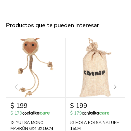
Productos que te pueden interesar
$
199
$
199
$
179
con
$
179
con
JG YUTSA MONO
JG MOLA BOLSA NATURE
MARRÓN 6X4,8X15CM
15CM