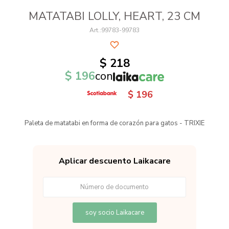
MATATABI LOLLY, HEART, 23 CM
99783-99783
$
218
$
196
con
$
196
Paleta de matatabi en forma de corazón para gatos - TRIXIE
Aplicar descuento Laikacare
soy socio Laikacare