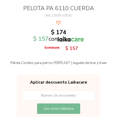
PELOTA PA 6110 CUERDA
12530-12530
$
174
$
157
con
$
157
Pelota Cordino para perros FERPLAST | Juguete de tirar y traer
Aplicar descuento Laikacare
soy socio Laikacare