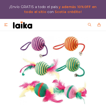
¡Envío GRATIS a todo el país
y además 10%0FF en
todo el sitio
con
Scotia crédito!
