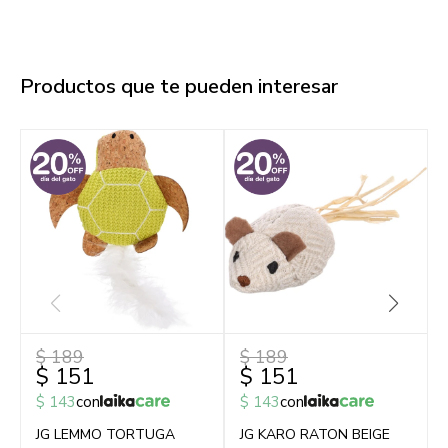
Productos que te pueden interesar
$
189
$
189
$
151
$
151
$
143
con
$
143
con
JG LEMMO TORTUGA
JG KARO RATON BEIGE