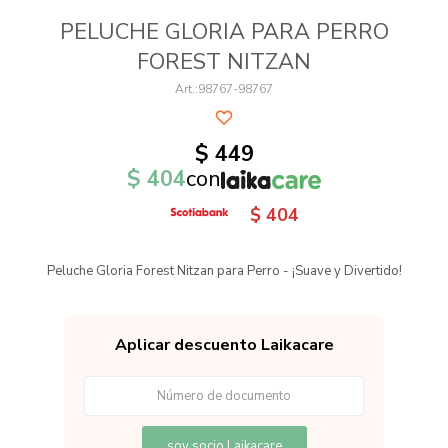
PELUCHE GLORIA PARA PERRO
FOREST NITZAN
98767-98767
$
449
$
404
con
$
404
Peluche Gloria Forest Nitzan para Perro - ¡Suave y Divertido!
Aplicar descuento Laikacare
soy socio Laikacare