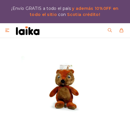
¡Envío GRATIS a todo el país
y además 10%0FF en
todo el sitio
con
Scotia crédito!
