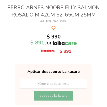
PERRO ARNES NOORS ELLY SALMON
ROSADO M 42CM 52-65CM 25MM
100876-100876
$
990
$
891
con
$
891
Aplicar descuento Laikacare
soy socio Laikacare