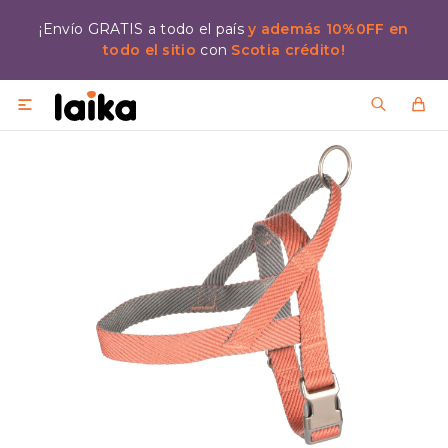
¡Envío GRATIS a todo el país
y además 10%0FF en
todo el sitio
con
Scotia crédito!
