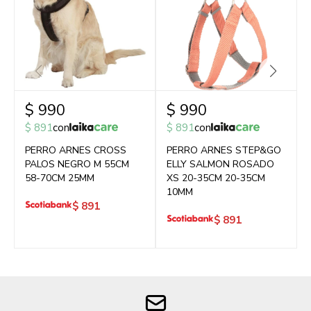
$
990
$
990
$
891
con
$
891
con
PERRO ARNES CROSS
PERRO ARNES STEP&GO
PALOS NEGRO M 55CM
ELLY SALMON ROSADO
58-70CM 25MM
XS 20-35CM 20-35CM
10MM
$
891
$
891