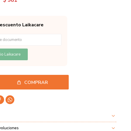
$
981
descuento Laikacare
io Laikacare
COMPRAR


voluciones