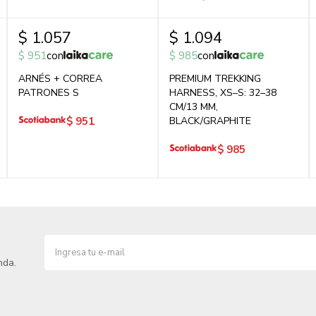
$
1.057
$
1.094
$
951
con
$
985
con
ARNÉS + CORREA
PREMIUM TREKKING
PATRONES S
HARNESS, XS–S: 32–38
CM/13 MM,
$
951
BLACK/GRAPHITE
$
985
nda.