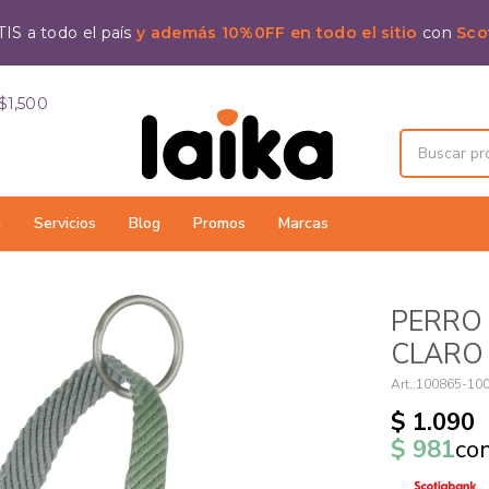
IS a todo el país
y además 10%0FF en todo el sitio
con
Sco
$1,500
a
Servicios
Blog
Promos
Marcas
PERRO 
CLARO 
100865-10
$
1.090
$
981
co