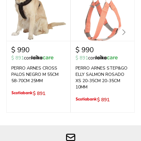
$
990
$
990
$
891
con
$
891
con
PERRO ARNES CROSS
PERRO ARNES STEP&GO
PALOS NEGRO M 55CM
ELLY SALMON ROSADO
58-70CM 25MM
XS 20-35CM 20-35CM
10MM
$
891
$
891