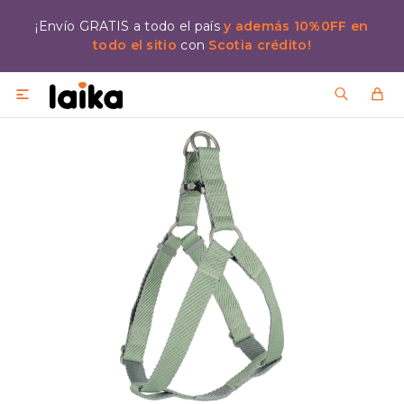
¡Envío GRATIS a todo el país
y además 10%0FF en
todo el sitio
con
Scotia crédito!
