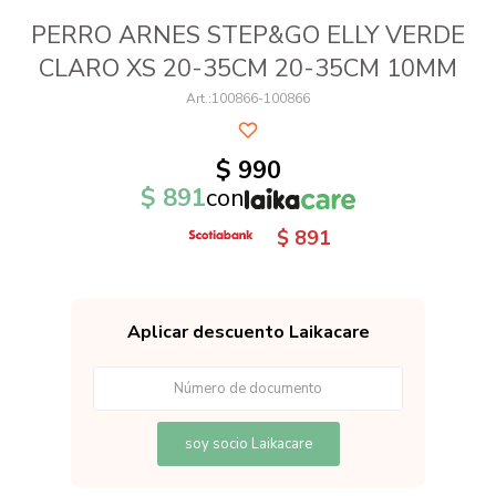
PERRO ARNES STEP&GO ELLY VERDE
CLARO XS 20-35CM 20-35CM 10MM
100866-100866
$
990
$
891
con
$
891
Aplicar descuento Laikacare
soy socio Laikacare