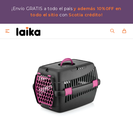
¡Envío GRATIS a todo el país
y además 10%0FF en
todo el sitio
con
Scotia crédito!
