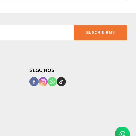
SUSCRIBIRME
SEGUINOS



