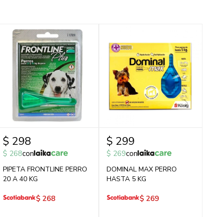
$
298
$
299
$
268
con
$
269
con
PIPETA FRONTLINE PERRO
DOMINAL MAX PERRO
20 A 40 KG
HASTA 5 KG
$
268
$
269