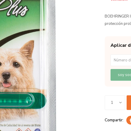
BOEHRINGER IN
protección pr
Aplicar 
soy soc
1