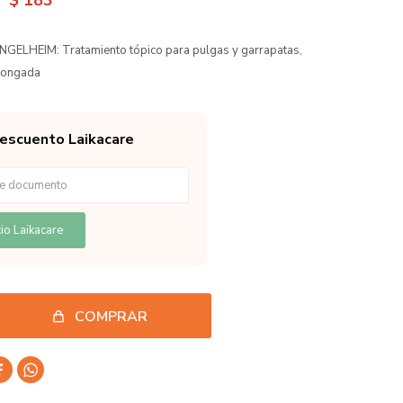
$
183
GELHEIM: Tratamiento tópico para pulgas y garrapatas,
olongada
descuento Laikacare
io Laikacare
COMPRAR

