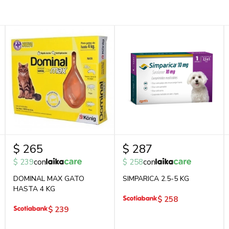
$
265
$
287
$
239
con
$
258
con
DOMINAL MAX GATO
SIMPARICA 2.5-5 KG
HASTA 4 KG
$
258
$
239