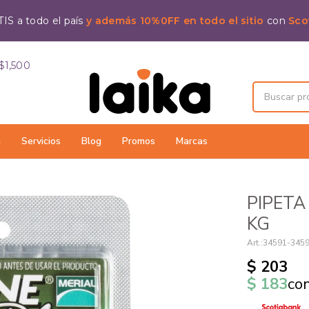
IS a todo el país
y además 10%0FF en todo el sitio
con
Sco
$1,500
a
Servicios
Blog
Promos
Marcas
PIPETA
KG
34591-345
$
203
$
183
co