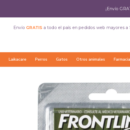
¡Envío GRAT
Envío
GRATIS
a todo el país
en pedidos web mayores a 
Laikacare
Perros
Gatos
Otros animales
Farmaci