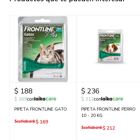
$
188
$
236
$
169
con
$
212
con
PIPETA FRONTLINE GATO
PIPETA FRONTLINE PERRO
10 - 20 KG
$
169
$
212