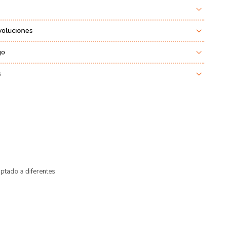
voluciones
go
s
ptado a diferentes