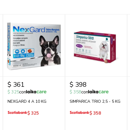
$
361
$
398
$
325
con
$
358
con
NEXGARD 4 A 10 KG
SIMPARICA TRIO 2,5 - 5 KG
$
325
$
358