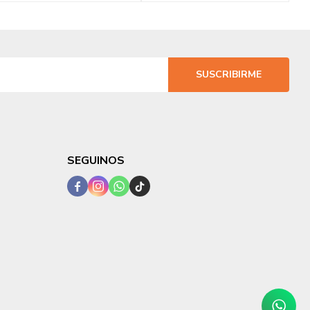
SUSCRIBIRME
SEGUINOS



