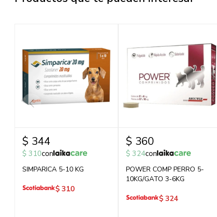
$
344
$
360
$
310
con
$
324
con
SIMPARICA 5-10 KG
POWER COMP PERRO 5-
10KG/GATO 3-6KG
$
310
$
324