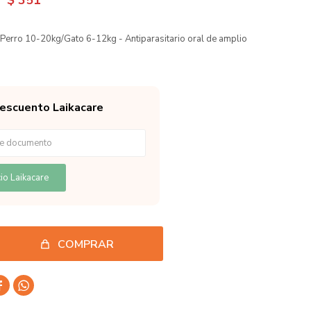
$
351
rro 10-20kg/Gato 6-12kg - Antiparasitario oral de amplio
descuento Laikacare
io Laikacare
COMPRAR

