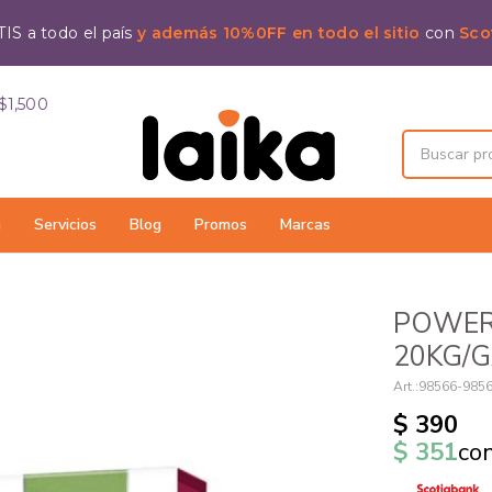
IS a todo el país
y además 10%0FF en todo el sitio
con
Sco
$1,500
a
Servicios
Blog
Promos
Marcas
POWER
20KG/G
98566-985
$
390
$
351
co