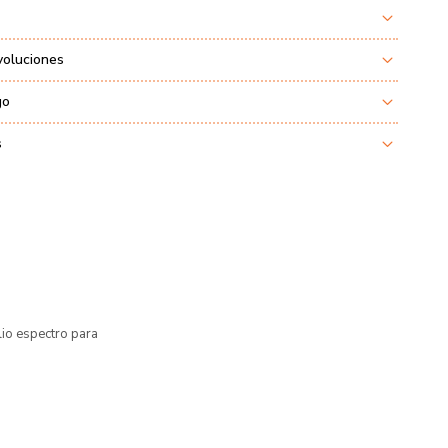
voluciones
go
s
io espectro para