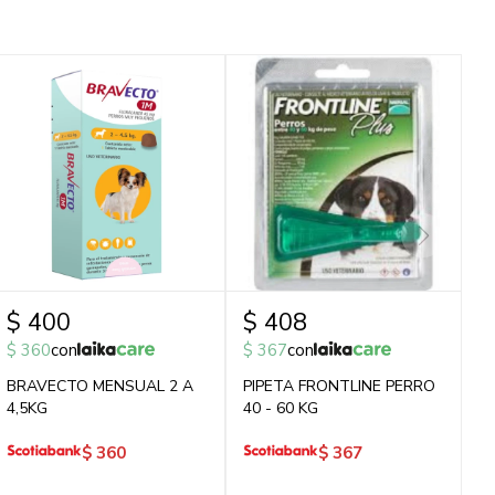
$
400
$
408
$
360
con
$
367
con
BRAVECTO MENSUAL 2 A
PIPETA FRONTLINE PERRO
4,5KG
40 - 60 KG
$
360
$
367