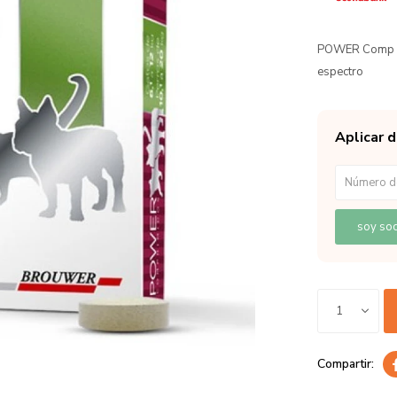
POWER Comp Pe
espectro
Aplicar 
soy soc
1