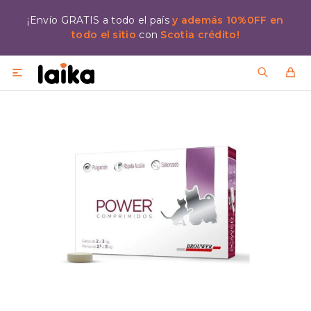
¡Envío GRATIS a todo el país
y además 10%0FF en
todo el sitio
con
Scotia crédito!
