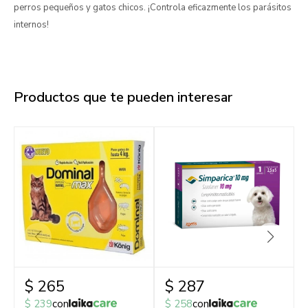
perros pequeños y gatos chicos. ¡Controla eficazmente los parásitos
internos!
Productos que te pueden interesar
$
265
$
287
$
239
con
$
258
con