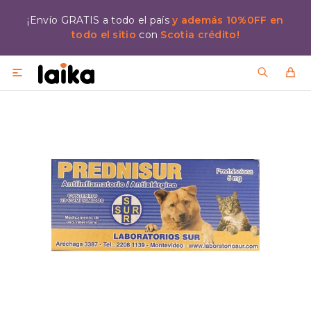
¡Envío GRATIS a todo el país
y además 10%0FF en
todo el sitio
con
Scotia crédito!
