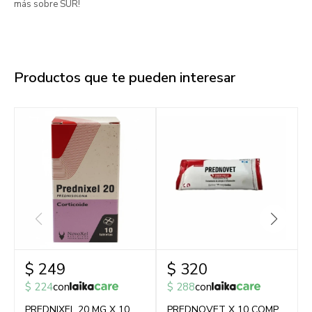
más sobre SUR!
Productos que te pueden interesar
$
249
$
320
$
224
con
$
288
con
PREDNIXEL 20 MG X 10
PREDNOVET X 10 COMP