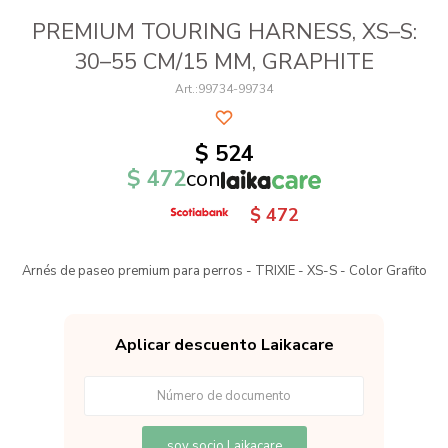
PREMIUM TOURING HARNESS, XS–S:
30–55 CM/15 MM, GRAPHITE
99734-99734
$
524
$
472
con
$
472
Arnés de paseo premium para perros - TRIXIE - XS-S - Color Grafito
Aplicar descuento Laikacare
soy socio Laikacare