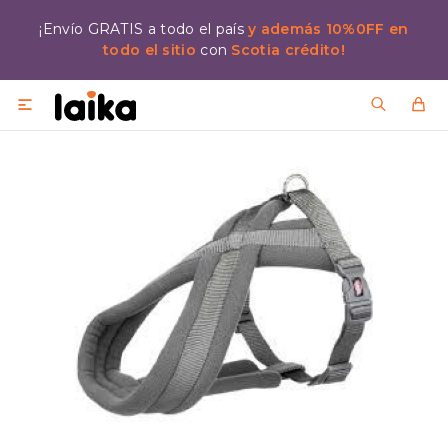
¡Envío GRATIS a todo el país
y además 10%0FF en
todo el sitio
con
Scotia crédito!
