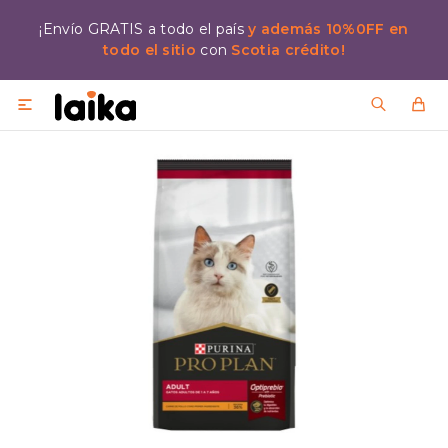
¡Envío GRATIS a todo el país
y además 10%0FF en
todo el sitio
con
Scotia crédito!
