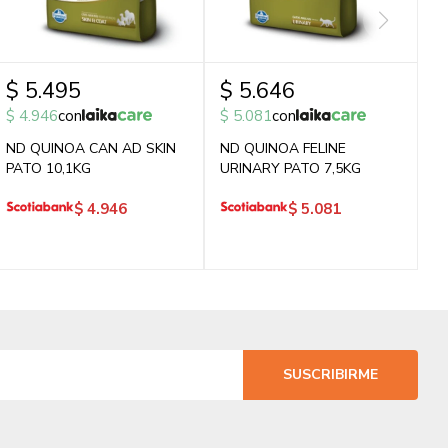
$
5.495
$
5.646
$
4.946
con
$
5.081
con
ND QUINOA CAN AD SKIN
ND QUINOA FELINE
PATO 10,1KG
URINARY PATO 7,5KG
$
4.946
$
5.081
SUSCRIBIRME