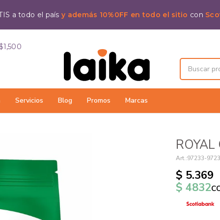
IS a todo el país
y además 10%0FF en todo el sitio
con
Sco
$1,500
a
Servicios
Blog
Promos
Marcas
ROYAL 
97233-972
$
5.369
$
4832
c