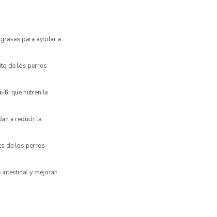
 grasas para ayudar a
ito de los perros
a-6
, que nutren la
an a reducir la
es de los perros
o intestinal y mejoran