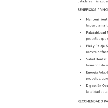
paladares más exigen
BENEFICIOS PRINC
Mantenimiento
tu perro a mant
Palatabilidad 
pequeños que s
Piel y Pelaje 
barrera cutánea
Salud Dental:
formación de sa
Energía Adapt
pequeños, quie
Digestión Ópt
la calidad de la
RECOMENDADO PA