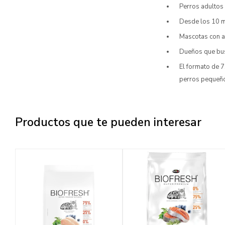
Perros adultos 
Desde los 10 m
Mascotas con a
Dueños que busc
El formato de 7
perros pequeñ
Productos que te pueden interesar