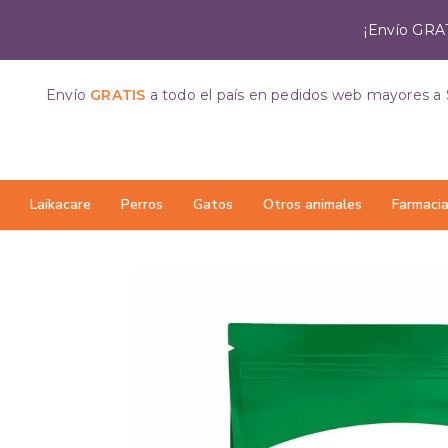
¡Envío GRAT
Envío
GRATIS
a todo el país
en pedidos web mayores a 
Laikacare
Perros
Gatos
Otros animales
Farmaci