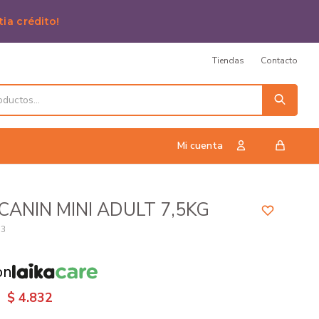
tia crédito!
Tiendas
Contacto
CANIN MINI ADULT 7,5KG
33
on
$
4.832