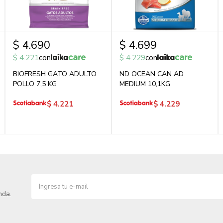
$
4.690
$
4.699
$
4.221
con
$
4.229
con
BIOFRESH GATO ADULTO
ND OCEAN CAN AD
POLLO 7,5 KG
MEDIUM 10,1KG
$
4.221
$
4.229
nda.