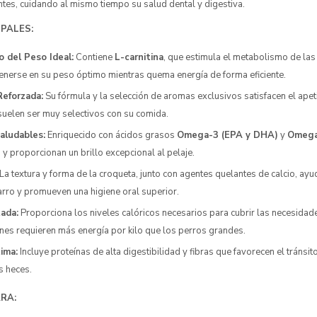
tes, cuidando al mismo tiempo su salud dental y digestiva.
IPALES:
 del Peso Ideal:
Contiene
L-carnitina
, que estimula el metabolismo de las
enerse en su peso óptimo mientras quema energía de forma eficiente.
Reforzada:
Su fórmula y la selección de aromas exclusivos satisfacen el apet
uelen ser muy selectivos con su comida.
Saludables:
Enriquecido con ácidos grasos
Omega-3 (EPA y DHA)
y
Omeg
 y proporcionan un brillo excepcional al pelaje.
La textura y forma de la croqueta, junto con agentes quelantes de calcio, ayud
rro y promueven una higiene oral superior.
ada:
Proporciona los niveles calóricos necesarios para cubrir las necesidad
nes requieren más energía por kilo que los perros grandes.
ima:
Incluye proteínas de alta digestibilidad y fibras que favorecen el tránsit
s heces.
RA: