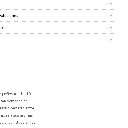
voluciones
go
s
pequeños (de 1 a 10
 gran demanda de
librio perfecto entre
racias a sus aromas
cional incluso en los