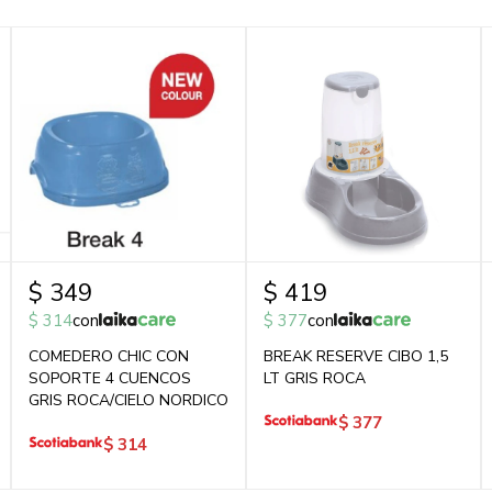
$
349
$
419
$
314
con
$
377
con
COMEDERO CHIC CON
BREAK RESERVE CIBO 1,5
SOPORTE 4 CUENCOS
LT GRIS ROCA
GRIS ROCA/CIELO NORDICO
$
377
$
314