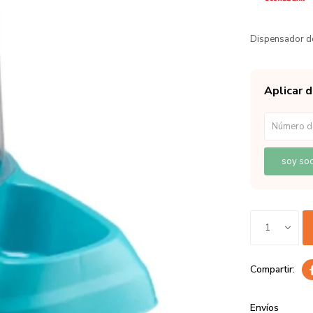
Dispensador de
Aplicar 
soy soc
1
Envíos