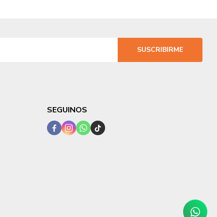
SUSCRIBIRME
SEGUINOS



