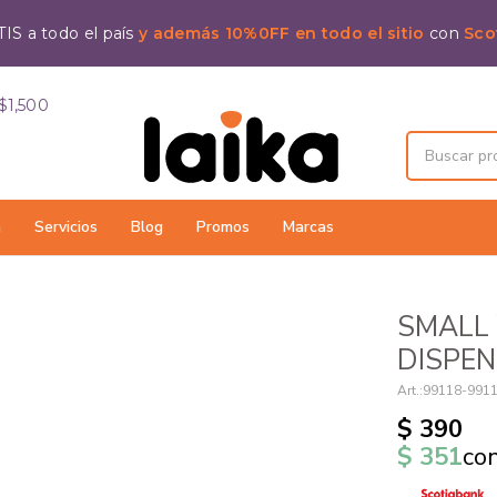
IS a todo el país
y además 10%0FF en todo el sitio
con
Sco
$1,500
a
Servicios
Blog
Promos
Marcas
SMALL
DISPEN
99118-991
$
390
$
351
co