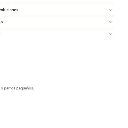
voluciones
go
s
s o perros pequeños.