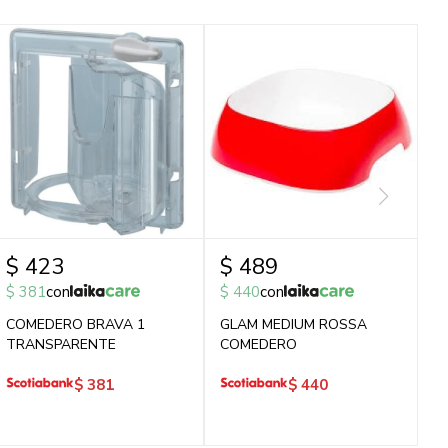
$
423
$
489
$
381
con
$
440
con
COMEDERO BRAVA 1
GLAM MEDIUM ROSSA
TRANSPARENTE
COMEDERO
$
381
$
440