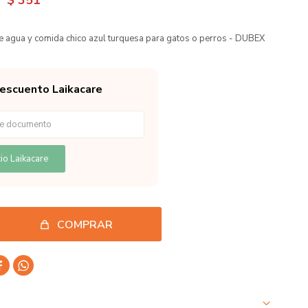
$
351
 agua y comida chico azul turquesa para gatos o perros - DUBEX
descuento Laikacare
io Laikacare
COMPRAR

