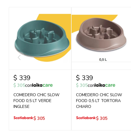
$
339
$
339
$
305
con
$
305
con
COMEDERO CHIC SLOW
COMEDERO CHIC SLOW
FOOD 0,5 LT VERDE
FOOD 0,5 LT TORTORA
INGLESE
CHIARO
$
305
$
305