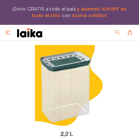
¡Envío GRATIS a todo el país
y además 10%0FF en
todo el sitio
con
Scotia crédito!
