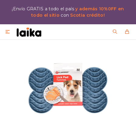
¡Envío GRATIS a todo el país
y además 10%0FF en
todo el sitio
con
Scotia crédito!
