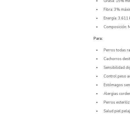
Grasa: 15% mín
Fibra: 3% máxi
Energía: 3,611
Composición: M
Para:
Perros todas r
Cachorros dest
Sensibilidad di
Control peso ac
Estómagos sens
Alergias corder
Perros esteril
Salud piel pela