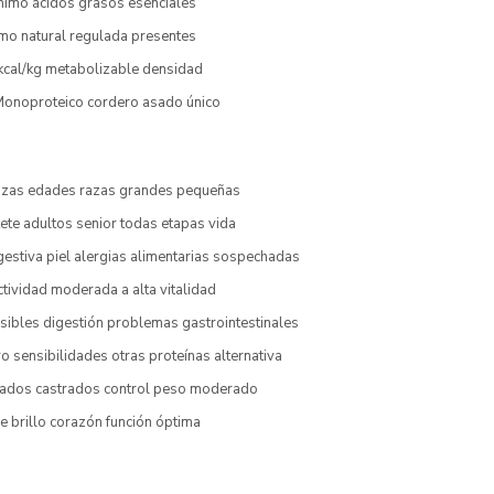
imo ácidos grasos esenciales
mo natural regulada presentes
 kcal/kg metabolizable densidad
onoproteico cordero asado único
azas edades razas grandes pequeñas
ete adultos senior todas etapas vida
gestiva piel alergias alimentarias sospechadas
tividad moderada a alta vitalidad
ibles digestión problemas gastrointestinales
o sensibilidades otras proteínas alternativa
izados castrados control peso moderado
je brillo corazón función óptima