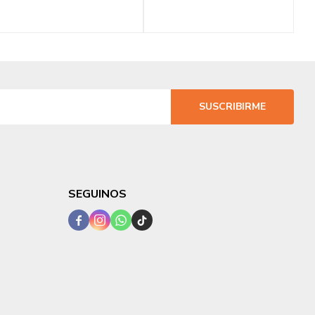
SUSCRIBIRME
SEGUINOS



