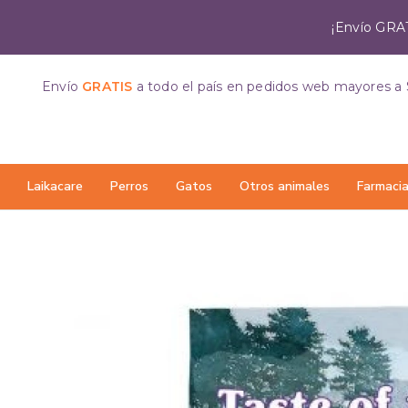
¡Envío GRAT
Envío
GRATIS
a todo el país
en pedidos web mayores a 
Laikacare
Perros
Gatos
Otros animales
Farmaci