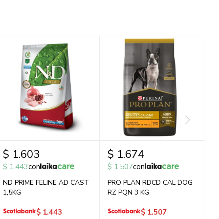
$
1.603
$
1.674
$
1.443
con
$
1.507
con
ND PRIME FELINE AD CAST
PRO PLAN RDCD CAL DOG
1,5KG
RZ PQN 3 KG
$
1.443
$
1.507