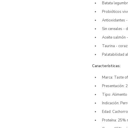
Batata legumbre
Probióticos viv
Antioxidantes 
Sin cereales - d
Aceite salmón -
Taurina - coraz
Palatabilidad a
Características:
Marca: Taste o
Presentación: 
Tipo: Aliment
Indicación: Per
Edad: Cachorro
Proteína: 25% 