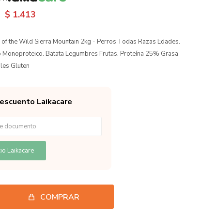
$
1.413
 of the Wild Sierra Mountain 2kg - Perros Todas Razas Edades.
 Monoproteico. Batata Legumbres Frutas. Proteína 25% Grasa
les Gluten
descuento Laikacare
io Laikacare
COMPRAR