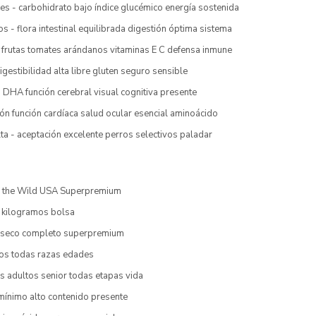
s - carbohidrato bajo índice glucémico energía sostenida
os - flora intestinal equilibrada digestión óptima sistema
- frutas tomates arándanos vitaminas E C defensa inmune
igestibilidad alta libre gluten seguro sensible
 DHA función cerebral visual cognitiva presente
ón función cardíaca salud ocular esencial aminoácido
lta - aceptación excelente perros selectivos paladar
f the Wild USA Superpremium
2 kilogramos bolsa
o seco completo superpremium
ros todas razas edades
s adultos senior todas etapas vida
mínimo alto contenido presente