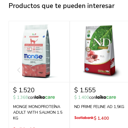
Productos que te pueden interesar
$
1.520
$
1.555
$
1.368
con
$
1.400
con
MONGE MONOPROTEÍNA
ND PRIME FELINE AD 1,5KG
ADULT WITH SALMON 1.5
KG
$
1.400