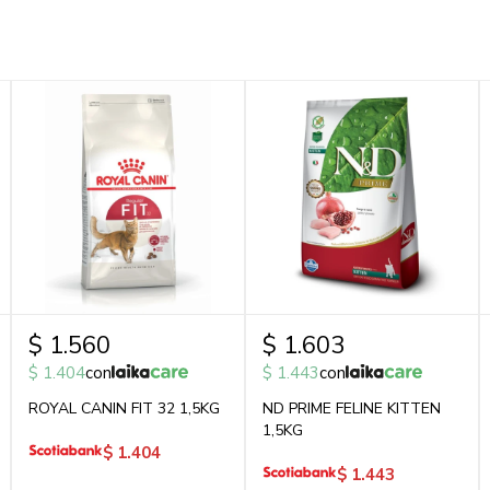
$
1.560
$
1.603
$
1.404
con
$
1.443
con
ROYAL CANIN FIT 32 1,5KG
ND PRIME FELINE KITTEN
1,5KG
$
1.404
$
1.443