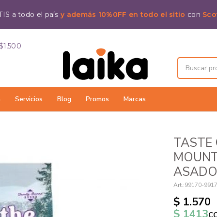
IS a todo el país
y además 10%0FF en todo el sitio
con
Sco
$1,500
a
Servicios
Blog
Promos
Marcas
TASTE 
MOUNT
ASADO
99170-991
$
1.570
$
1413
c