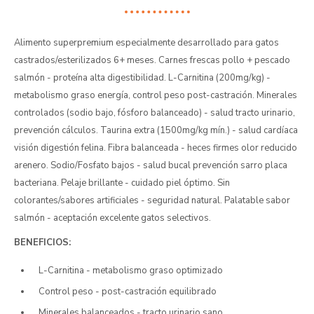
Alimento superpremium especialmente desarrollado para gatos
castrados/esterilizados 6+ meses. Carnes frescas pollo + pescado
salmón - proteína alta digestibilidad. L-Carnitina (200mg/kg) -
metabolismo graso energía, control peso post-castración. Minerales
controlados (sodio bajo, fósforo balanceado) - salud tracto urinario,
prevención cálculos. Taurina extra (1500mg/kg mín.) - salud cardíaca
visión digestión felina. Fibra balanceada - heces firmes olor reducido
arenero. Sodio/Fosfato bajos - salud bucal prevención sarro placa
bacteriana. Pelaje brillante - cuidado piel óptimo. Sin
colorantes/sabores artificiales - seguridad natural. Palatable sabor
salmón - aceptación excelente gatos selectivos.
BENEFICIOS:
L-Carnitina - metabolismo graso optimizado
Control peso - post-castración equilibrado
Minerales balanceados - tracto urinario sano