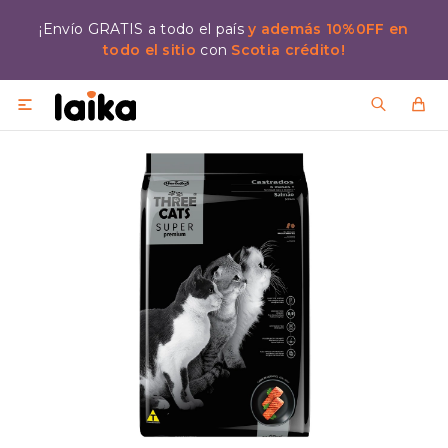
¡Envío GRATIS a todo el país
y además 10%0FF en
todo el sitio
con
Scotia crédito!
