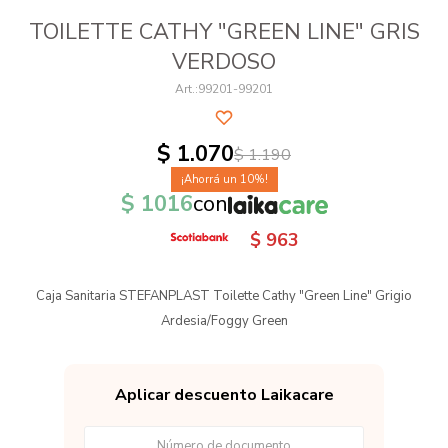
TOILETTE CATHY "GREEN LINE" GRIS
VERDOSO
99201-99201
$
1.070
$
1.190
10
$
1016
con
$
963
Caja Sanitaria STEFANPLAST Toilette Cathy "Green Line" Grigio
Ardesia/Foggy Green
Aplicar descuento Laikacare