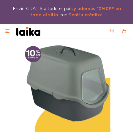
¡Envío GRATIS a todo el país
y además 10%0FF en
todo el sitio
con
Scotia crédito!
