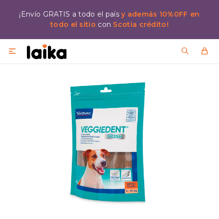
¡Envío GRATIS a todo el país
y además 10%0FF en
todo el sitio
con
Scotia crédito!
