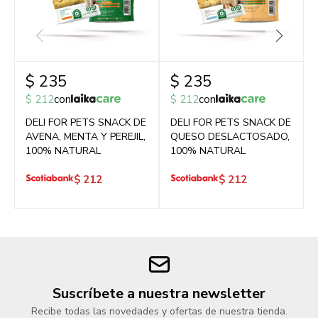
$
235
$
235
$
212
con
$
212
con
DELI FOR PETS SNACK DE
DELI FOR PETS SNACK DE
AVENA, MENTA Y PEREJIL,
QUESO DESLACTOSADO,
100% NATURAL
100% NATURAL
$
212
$
212
Suscríbete a nuestra newsletter
Recibe todas las novedades y ofertas de nuestra tienda.