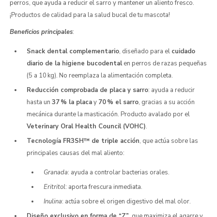
perros, que ayuda a reducir el sarro y mantener un aliento fresco.
¡Productos de calidad para la salud bucal de tu mascota!
Beneficios principales
:
Snack dental complementario
, diseñado para el
cuidado
diario de la higiene bucodental
en perros de razas pequeñas
(5 a 10 kg). No reemplaza la alimentación completa.
Reducción comprobada de placa y sarro
: ayuda a reducir
hasta un
37 % la placa
y
70 % el sarro
, gracias a su acción
mecánica durante la masticación. Producto avalado por el
Veterinary Oral Health Council (VOHC)
.
Tecnología FR3SH™ de triple acción
, que actúa sobre las
principales causas del mal aliento:
Granada
: ayuda a controlar bacterias orales.
Eritritol
: aporta frescura inmediata.
Inulina
: actúa sobre el origen digestivo del mal olor.
Diseño exclusivo en forma de “Z”
, que maximiza el agarre y