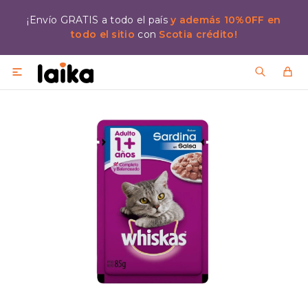
¡Envío GRATIS a todo el país
y además 10%0FF en
todo el sitio
con
Scotia crédito!
