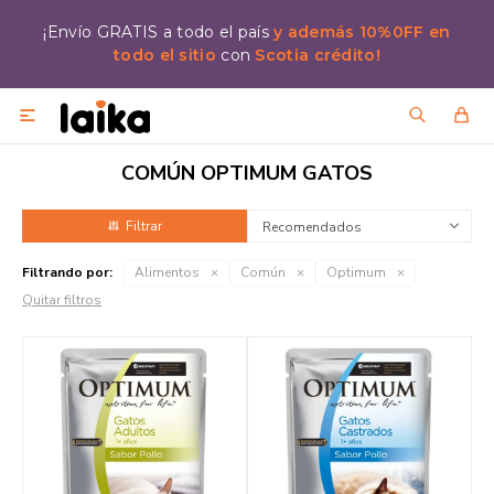
¡Envío GRATIS a todo el país
y además 10%0FF en
todo el sitio
con
Scotia crédito!

COMÚN OPTIMUM GATOS
Recomendados
Filtrando por:
Alimentos
Común
Optimum
Quitar filtros