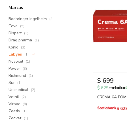
Marcas
Boehringer ingelheim
(3)
Ceva
(5)
Dispert
(1)
Drag pharma
(1)
Konig
(3)
Labyes
(1)
Novoxel
(1)
Power
(3)
Richmond
(1)
$
699
Sur
(1)
$
629
con
Unimedical
(2)
Vetnil
CREMA 6A POM
(2)
Virbac
(8)
$
62
Zoetis
(1)
Zoovet
(1)