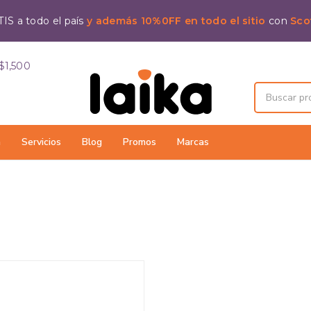
IS a todo el país
y además 10%0FF en todo el sitio
con
Sco
$1,500
a
Servicios
Blog
Promos
Marcas