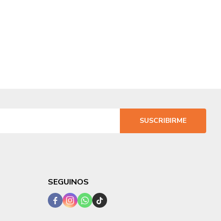
SUSCRIBIRME
SEGUINOS



