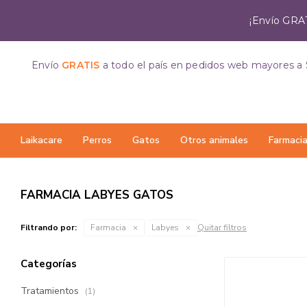
¡Envío GRAT
Envío
GRATIS
a todo el país
en pedidos web mayores a 
Laikacare
Perros
Gatos
Otros animales
Farmaci
FARMACIA LABYES GATOS
Filtrando por:
Farmacia
Labyes
Quitar filtros
Categorías
Tratamientos
(1)