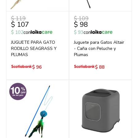
$
119
$
109
$
107
$
98
$
102
con
$
93
con
JUGUETE PARA GATO
Juguete para Gatos Altair
RODILLO SEAGRASS Y
- Caña con Peluche y
PLUMAS
Plumas
$
96
$
88