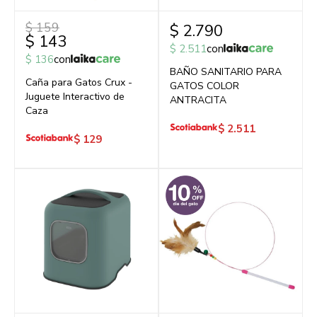
$
159
$
2.790
$
143
$
2.511
con
$
136
con
BAÑO SANITARIO PARA
Caña para Gatos Crux -
GATOS COLOR
Juguete Interactivo de
ANTRACITA
Caza
$
2.511
$
129