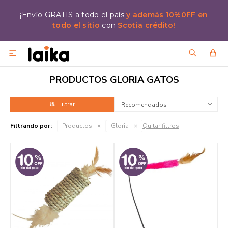
¡Envío GRATIS a todo el país
y además 10%0FF en
todo el sitio
con
Scotia crédito!

PRODUCTOS GLORIA GATOS
Recomendados
Filtrando por:
Productos
Gloria
Quitar filtros