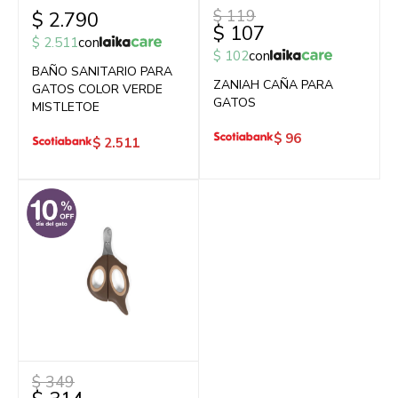
$
119
$
2.790
$
107
$
2.511
con
$
102
con
BAÑO SANITARIO PARA
ZANIAH CAÑA PARA
GATOS COLOR VERDE
GATOS
MISTLETOE
$
96
$
2.511
$
349