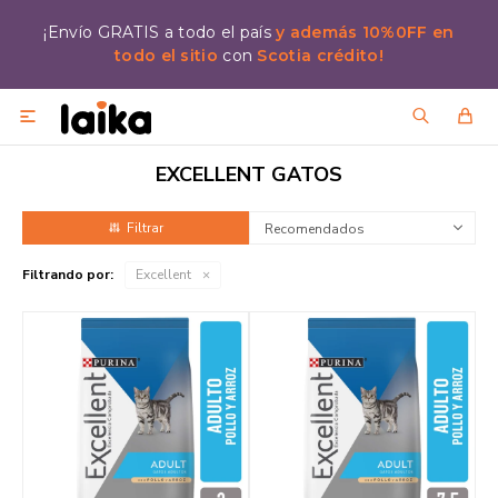
¡Envío GRATIS a todo el país
y además 10%0FF en
todo el sitio
con
Scotia crédito!

EXCELLENT GATOS
Recomendados
Filtrando por:
Excellent