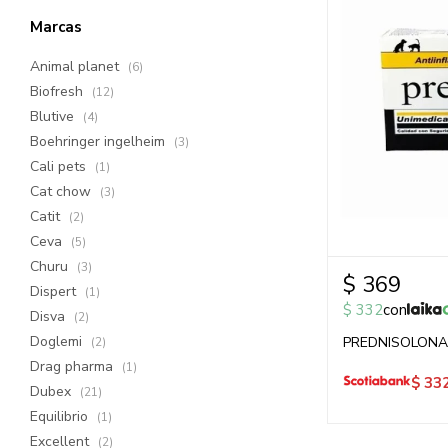
Marcas
Animal planet
(6)
Biofresh
(12)
Blutive
(4)
Boehringer ingelheim
(3)
Cali pets
(1)
Cat chow
(3)
Catit
(2)
Ceva
(5)
Churu
(3)
$
369
Dispert
(1)
$
332
con
Disva
(2)
Doglemi
PREDNISOLONA 
(2)
Drag pharma
(1)
$
33
Dubex
(21)
Equilibrio
(1)
Excellent
(2)