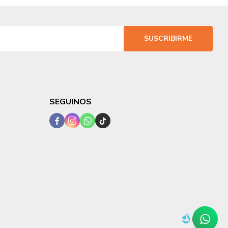
SUSCRIBIRME
SEGUINOS



