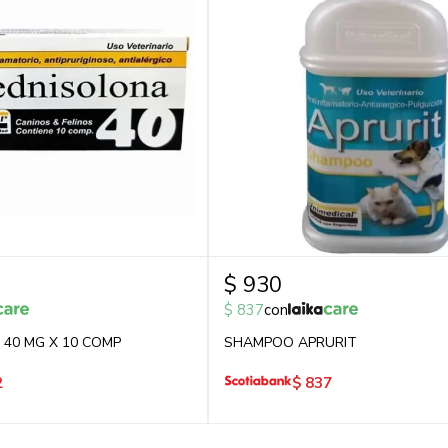
$
930
$
837
con
40 MG X 10 COMP
SHAMPOO APRURIT
2
$
837