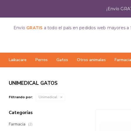
¡Envío GRAT
Envío
GRATIS
a todo el país
en pedidos web mayores a 
Laikacare
Perros
Gatos
Otros animales
Farmaci
UNIMEDICAL GATOS
Filtrando por:
Unimedical
Categorías
Farmacia
(2)