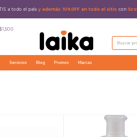
IS a todo el país
y además 10%0FF en todo el sitio
con
Sco
$1,500
a
Servicios
Blog
Promos
Marcas