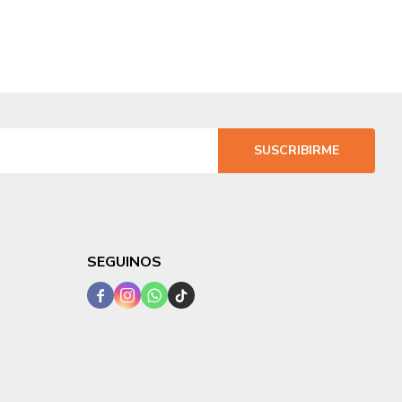
SUSCRIBIRME
SEGUINOS



