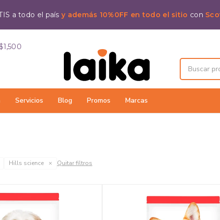
IS a todo el país
y además 10%0FF en todo el sitio
con
Sco
$1,500
a
Servicios
Blog
Promos
Marcas
Hills science
Quitar filtros