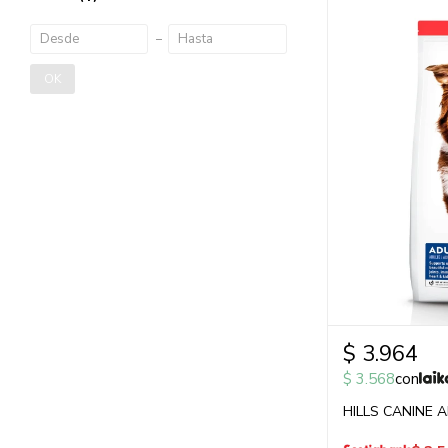
OK
$
3.964
$
3.568
con
HILLS CANINE A