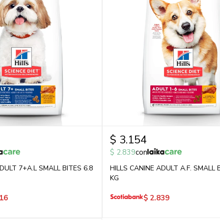
$
3.154
$
2.839
con
DULT 7+A.L SMALL BITES 6.8
HILLS CANINE ADULT A.F. SMALL B
KG
16
$
2.839