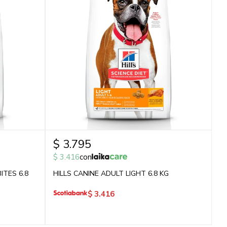
$
3.795
$
3.416
con
ITES 6.8
HILLS CANINE ADULT LIGHT 6.8 KG
$
3.416