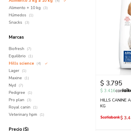
Alimento 3 kg a 10 kg
(4)
Alimento + 10 kg
(3)
Húmedos
(1)
Snacks
(3)
Marcas
Biofresh
(7)
Equilibrio
(1)
Hills science
(4)
Lager
(1)
Maxine
(1)
$
3.795
Nyd
(7)
$
3.416
con
Pedigree
(1)
Pro plan
HILLS CANINE A
(3)
KG
Royal canin
(1)
Veterinary hpm
(1)
$
3.4
Precio
($)