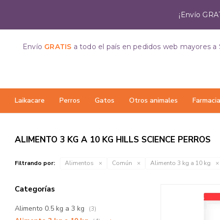
¡Envío GRAT
Envío
GRATIS
a todo el país
en pedidos web mayores a 
Laikacare
Perros
Gatos
Otros animales
Farmaci
ALIMENTO 3 KG A 10 KG HILLS SCIENCE PERROS
Filtrando por:
Alimentos
Común
Alimento 3 kg a 10 kg
Categorías
Alimento 0.5 kg a 3 kg
(3)