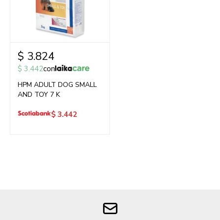
$
3.824
$
3.442
con
HPM ADULT DOG SMALL
AND TOY 7 K
$
3.442