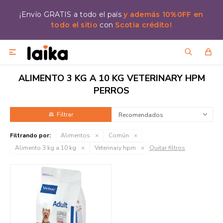
¡Envío GRATIS a todo el país
y además 10%0FF en
todo el sitio
con
Scotia crédito!

ALIMENTO 3 KG A 10 KG VETERINARY HPM
PERROS
Recomendados
Filtrando por:
Alimentos
Común
Alimento 3 kg a 10 kg
Veterinary hpm
Quitar filtros